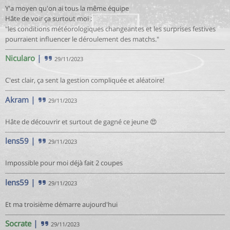
Y'a moyen qu'on ai tous la même équipe
Hâte de voir ça surtout moi :
"les conditions météorologiques changeantes et les surprises festives
pourraient influencer le déroulement des matchs."
Nicularo
|
29/11/2023
C'est clair, ça sent la gestion compliquée et aléatoire!
Akram
|
29/11/2023
Hâte de découvrir et surtout de gagné ce jeune 😍
lens59
|
29/11/2023
Impossible pour moi déjà fait 2 coupes
lens59
|
29/11/2023
Et ma troisième démarre aujourd'hui
Socrate
|
29/11/2023