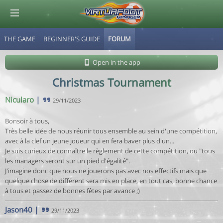
THE GAME
BEGINNER'S GUIDE
FORUM
© Virtuafoot Manager by Aymeric Le Corre 202608062026
Open in the app
Christmas Tournament
Nicularo
|
29/11/2023
Bonsoir à tous,
Très belle idée de nous réunir tous ensemble au sein d'une compétition,
avec à la clef un jeune joueur qui en fera baver plus d'un...
Je suis curieux de connaître le règlement de cette compétition, ou "tous
les managers seront sur un pied d'égalité".
J'imagine donc que nous ne jouerons pas avec nos effectifs mais que
quelque chose de différent sera mis en place, en tout cas, bonne chance
à tous et passez de bonnes fêtes par avance ;)
Jason40
|
29/11/2023