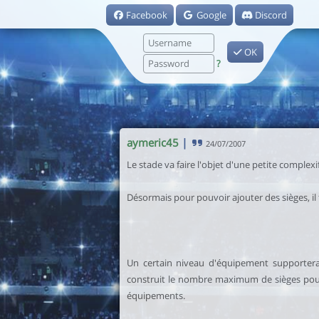
Facebook
Google
Discord
OK
?
aymeric45
|
24/07/2007
Le stade va faire l'objet d'une petite complexif
Désormais pour pouvoir ajouter des sièges, i
Un certain niveau d'équipement supporte
construit le nombre maximum de sièges pou
équipements.