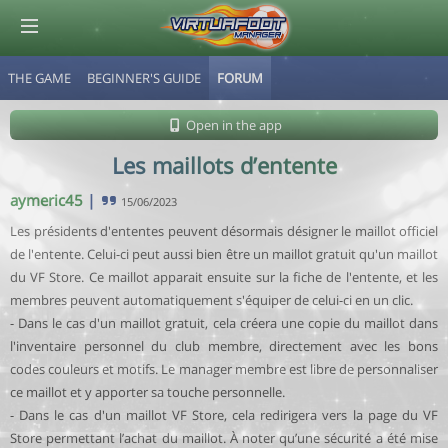
THE GAME
BEGINNER'S GUIDE
FORUM
© Virtuafoot Manager by Aymeric Le Corre 202608090925
Open in the app
Les maillots d’entente
aymeric45
|
15/06/2023
Les présidents d'ententes peuvent désormais désigner le maillot officiel
de l'entente. Celui-ci peut aussi bien être un maillot gratuit qu'un maillot
du VF Store. Ce maillot apparait ensuite sur la fiche de l'entente, et les
membres peuvent automatiquement s'équiper de celui-ci en un clic.
- Dans le cas d'un maillot gratuit, cela créera une copie du maillot dans
l'inventaire personnel du club membre, directement avec les bons
codes couleurs et motifs. Le manager membre est libre de personnaliser
ce maillot et y apporter sa touche personnelle.
- Dans le cas d'un maillot VF Store, cela redirigera vers la page du VF
Store permettant l’achat du maillot. À noter qu’une sécurité a été mise