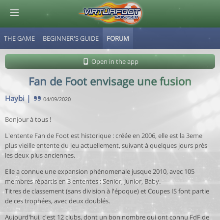
THE GAME
BEGINNER'S GUIDE
FORUM
© Virtuafoot Manager by Aymeric Le Corre 202608061445
Open in the app
Fan de Foot envisage une fusion
Haybi
|
04/09/2020
Bonjour à tous !
L'entente Fan de Foot est historique : créée en 2006, elle est la 3eme
plus vieille entente du jeu actuellement, suivant à quelques jours près
les deux plus anciennes.
Elle a connue une expansion phénomenale jusque 2010, avec 105
membres répartis en 3 ententes : Senior, Junior, Baby.
Titres de classement (sans division à l'époque) et Coupes IS font partie
de ces trophées, avec deux doublés.
Aujourd'hui, c'est 12 clubs, dont un bon nombre qui ont connu FdF de