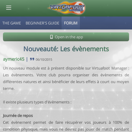
THE GAME
BEGINNER'S GUIDE
FORUM
© Virtuafoot Manager by Aymeric Le Corre 202608080604
Open in the app
Nouveauté: Les évènements
aymeric45
|
06/10/2015
Un nouveau module est à présent disponible sur Virtuafoot Manager :
Les évènements. Votre club pourra organiser des évènements de
différentes natures et ainsi bénéficier de leurs effets à court ou moyen
terme.
Il existe plusieurs types d'évènements :
Journée de repos
Cet évènement permet de faire récupérer vos joueurs à 100% de
condition physique, mais vous ne devrez pas jouer de match pendant