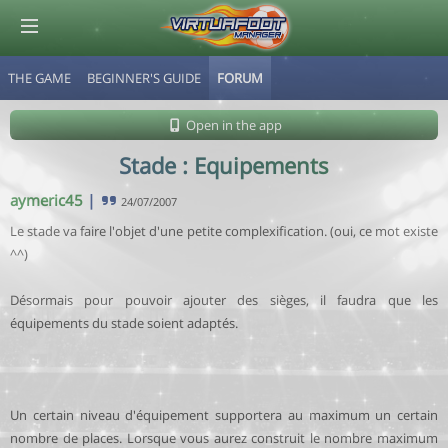
THE GAME
BEGINNER'S GUIDE
FORUM
© Virtuafoot Manager by Aymeric Le Corre 202608080950
Open in the app
Stade : Equipements
aymeric45
|
24/07/2007
Le stade va faire l'objet d'une petite complexification. (oui, ce mot existe
^^)
Désormais pour pouvoir ajouter des sièges, il faudra que les
équipements du stade soient adaptés.
Un certain niveau d'équipement supportera au maximum un certain
nombre de places. Lorsque vous aurez construit le nombre maximum