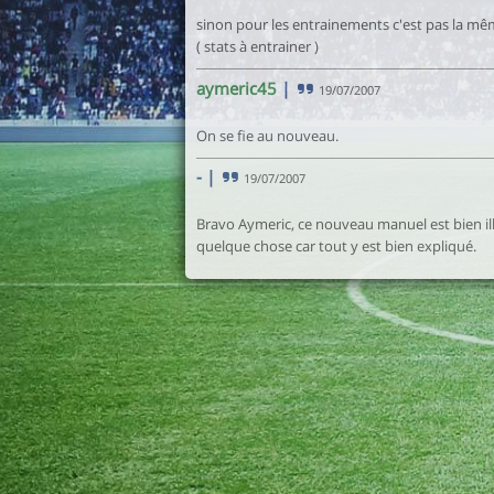
sinon pour les entrainements c'est pas la mêm
( stats à entrainer )
aymeric45
|
19/07/2007
On se fie au nouveau.
-
|
19/07/2007
Bravo Aymeric, ce nouveau manuel est bien il
quelque chose car tout y est bien expliqué.