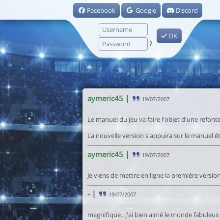
Facebook
Google
Discord
OK
?
aymeric45
|
19/07/2007
Le manuel du jeu va faire l'objet d'une refonte
La nouvelle version s'appuira sur le manuel ét
aymeric45
|
19/07/2007
Je viens de mettre en ligne la première vers
-
|
19/07/2007
magnifique.. j'ai bien aimé le monde fabuleux