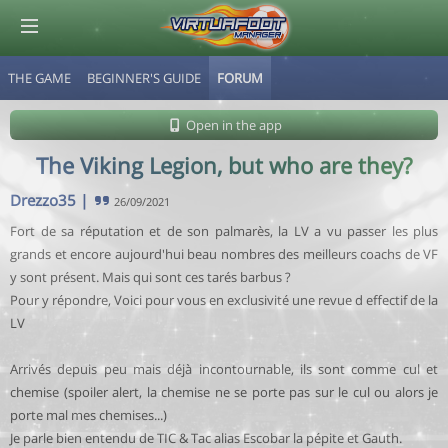
THE GAME
BEGINNER'S GUIDE
FORUM
© Virtuafoot Manager by Aymeric Le Corre 202608090356
Open in the app
The Viking Legion, but who are they?
Drezzo35
|
26/09/2021
Fort de sa réputation et de son palmarès, la LV a vu passer les plus
grands et encore aujourd'hui beau nombres des meilleurs coachs de VF
y sont présent. Mais qui sont ces tarés barbus ?
Pour y répondre, Voici pour vous en exclusivité une revue d effectif de la
LV
Arrivés depuis peu mais déjà incontournable, ils sont comme cul et
chemise (spoiler alert, la chemise ne se porte pas sur le cul ou alors je
porte mal mes chemises...)
Je parle bien entendu de TIC & Tac alias Escobar la pépite et Gauth.