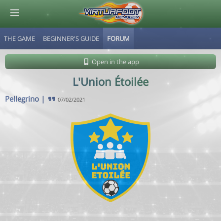
THE GAME
BEGINNER'S GUIDE
FORUM
© Virtuafoot Manager by Aymeric Le Corre 202608071626
Open in the app
L'Union Étoilée
Pellegrino
|
07/02/2021