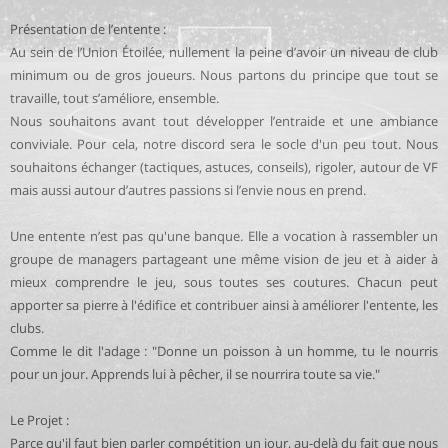
Présentation de l’entente :
Au sein de l’Union Étoilée, nullement la peine d’avoir un niveau de club
minimum ou de gros joueurs. Nous partons du principe que tout se
travaille, tout s’améliore, ensemble.
Nous souhaitons avant tout développer l’entraide et une ambiance
conviviale. Pour cela, notre discord sera le socle d'un peu tout. Nous
souhaitons échanger (tactiques, astuces, conseils), rigoler, autour de VF
mais aussi autour d’autres passions si l’envie nous en prend.
Une entente n’est pas qu'une banque. Elle a vocation à rassembler un
groupe de managers partageant une même vision de jeu et à aider à
mieux comprendre le jeu, sous toutes ses coutures. Chacun peut
apporter sa pierre à l'édifice et contribuer ainsi à améliorer l'entente, les
clubs.
Comme le dit l'adage : "Donne un poisson à un homme, tu le nourris
pour un jour. Apprends lui à pêcher, il se nourrira toute sa vie."
Le Projet :
Parce qu'il faut bien parler compétition un jour, au-delà du fait que nous