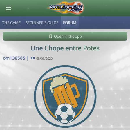
THE GAME
BEGINNER'S GUIDE
FORUM
© Virtuafoot Manager by Aymeric Le Corre 202608061735
Open in the app
Une Chope entre Potes
om138585
|
08/06/2020