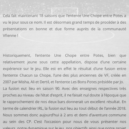
Cela fait maintenant 18 saisons que l’entente Une Chope entre Potes a
vu le jour sous ce nom. Il est désormais grand temps de procéder à des
présentations en bonne et due forme auprès de la communauté
Vfienne !
Historiquement, l’entente Une Chope entre Potes, bien que
relativement jeune sous cette appellation, dispose d’une certaine
expérience sur le jeu. Elle est en effet le résultat d’une fusion entre
l’entente Chacun sa Chope, l’une des plus anciennes de VF, créée en
2007 par Misha, Ali et Dertil, et l’entente Les Bons Potes présidée par Jo.
La fusion eut lieu en saison 90. Avec des enseignes respectives très
proches au niveau de l’état d’esprit, il ne faisait nul doute à l’époque que
le rapprochement de nos deux bars donnerait un excellent résultat. En
terme de calendrier IRL, la fusion eut lieu au tout début de l’année 2018.
Nous sommes donc aujourd’hui à 2 ans et demi d’aventure commune
au sein des CP. C’est l’occasion pour nous de vous présenter nos
valeurs, notre dynamique sur le jeu, nos objectifs ainsi que notre projet