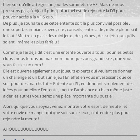
bien sur qu'elle atteigne un jour les sommets de VF. Mais ne nous
pressons pas , l'objectif principal actuel est de rejoindre la D3 pour
pouvoir accès a la VFIS cup.
De plus , je souhaite que cette entente soit la plus convivial possible ,
une superbe ambiance avec , rire , conseils , entre aide , même pleurs si il
le faut ! Mettre en place des mini jeux , des primes , des sujets quelqu'ils
soient , même les plus farfelu !
Comme je l'ai déjà dit c'est une entente ouverte a tous , pour les petits
clubs , nous ferons au maximum pour que vous grandissez , que vous
vous fassiez un nom !
Elle est ouverte également aux joueurs experts qui veulent se donner
un challenge et un but sur le jeu ! En effet en vous investissant que ce
soit pour des matchs Inter Entente ou IS , en donnant simplement des
idées pour amélioré l'entente , mettre l'ambiance ou bien même juste
aider les autres vous serez une pièce importante du puzzle !
Alors qui que vous soyez , venez montrer votre esprit de meute , et
votre envie de manger qui que soit sur ce jeux , n'attendez plus pour
rejoindre la meute !
AHOUUUUUUUUUUUUU