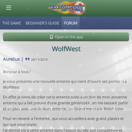
THE GAME
BEGINNER'S GUIDE
FORUM
© Virtuafoot Manager by Aymeric Le Corre 202608090943
Open in the app
WolfWest
Aurelius
|
28/11/2019
Bonjour à tous !
Je vous présente une nouvelle entente qui vient d'ouvrir ses portes : La
WolfWest.
En effet je viens de créer cette entente suite a un don de mon ancienne
entente qui a fait preuve d'une grande générosité , en me laissant partir
et en plus avec une de leurs entente , un Grand merci a la Breizh Love.
Pour en revenir a l'entente , qui vous accueillera avec grand plaisirs et
qui que vous soyez.
J'ai donné vie a cette entente dans l'espoir qu'elle soit compétitive et