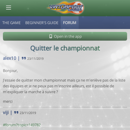
THE GAME
BEGINNER'S GUIDE
FORUM
© Virtuafoot Manager by Aymeric Le Corre 202608090002
Open in the app
Quitter le championnat
alex10
|
23/11/2019
Bonjour,
J'essaie de quitter mon championnat mais ça ne m'enlève pas de la liste
des équipes et je ne peux pas m'inscrire ailleurs, est il possible de
m'expliquer la marche à suivre ?
merci
viji
|
23/11/2019
#forum?topic=149782