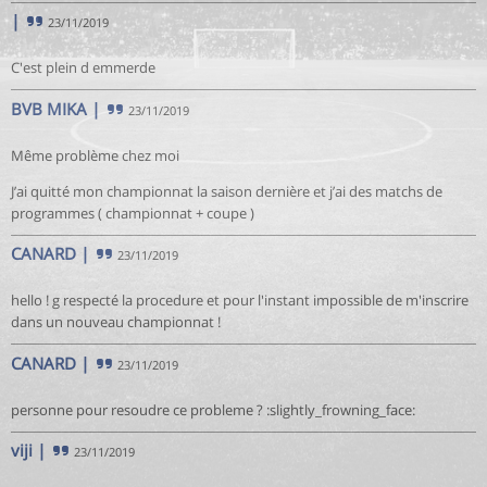
|
23/11/2019
C'est plein d emmerde
BVB MIKA
|
23/11/2019
Même problème chez moi
J’ai quitté mon championnat la saison dernière et j’ai des matchs de
programmes ( championnat + coupe )
CANARD
|
23/11/2019
hello ! g respecté la procedure et pour l'instant impossible de m'inscrire
dans un nouveau championnat !
CANARD
|
23/11/2019
personne pour resoudre ce probleme ? :slightly_frowning_face:
viji
|
23/11/2019