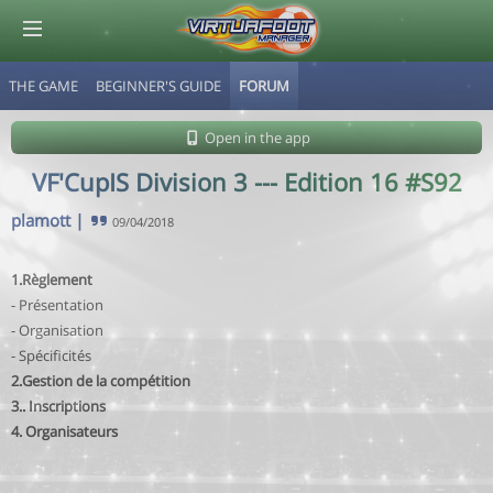
THE GAME
BEGINNER'S GUIDE
FORUM
© Virtuafoot Manager by Aymeric Le Corre 202608062159
Open in the app
VF'CupIS Division 3 --- Edition 16 #S92
plamott
|
09/04/2018
1.Règlement
- Présentation
- Organisation
- Spécificités
2.Gestion de la compétition
3.. Inscriptions
4. Organisateurs