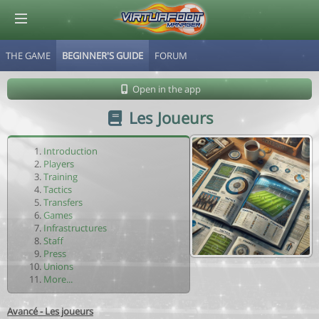
THE GAME
BEGINNER'S GUIDE
FORUM
© Virtuafoot Manager by Aymeric Le Corre 202608070531
Open in the app
Les Joueurs
Introduction
Players
Training
Tactics
Transfers
Games
Infrastructures
Staff
Press
Unions
More...
Avancé - Les joueurs