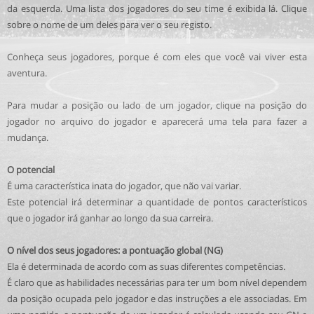
da esquerda. Uma lista dos jogadores do seu time é exibida lá. Clique
sobre o nome de um deles para ver o seu registo.
Conheça seus jogadores, porque é com eles que você vai viver esta
aventura.
Para mudar a posição ou lado de um jogador, clique na posição do
jogador no arquivo do jogador e aparecerá uma tela para fazer a
mudança.
O potencial
É uma característica inata do jogador, que não vai variar.
Este potencial irá determinar a quantidade de pontos característicos
que o jogador irá ganhar ao longo da sua carreira.
O nível dos seus jogadores: a pontuação global (NG)
Ela é determinada de acordo com as suas diferentes competências.
É claro que as habilidades necessárias para ter um bom nível dependem
da posição ocupada pelo jogador e das instruções a ele associadas. Em