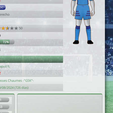
8
DC
erecho
50
9
72%
8
poli fc
asses Chaumes -°GSK°-
/08/2024 (726 días)
1
43