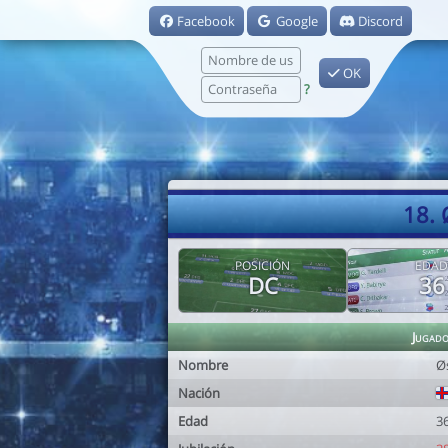
Facebook
Google
Discord
OK
?
18.
POSICIÓN
EDAD
DC
36
Jugad
Nombre
Ø
Nación
Edad
3