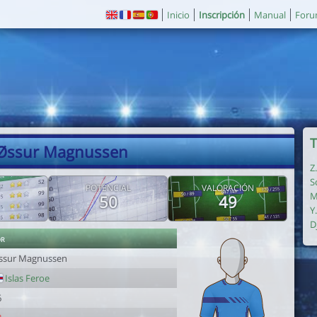
Inicio
Inscripción
Manual
For
T
 Øssur Magnussen
Z
S
POTENCIAL
VALORACIÓN
M
50
49
Y
D
or
ssur Magnussen
Islas Feroe
6