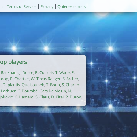
um
Terms of Service
Privacy
Quiénes somos
op players
. Rackham
,
J. Dusse
,
R. Courbis
,
T. Wade
,
F.
coop
,
P. Chartier
,
W. Texas Ranger
,
S. Archer
,
. Duplantis
,
Quoicoubeh
,
T. Bonn
,
S. Charlton
,
. Lachuer
,
C. Doumbé
,
Gars De Melun
,
N.
jokovic
,
K. Hamard
,
S. Claus
,
D. Kitai
,
P. Durov
.