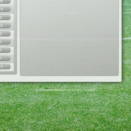
28
19
2
22
2
1
1
1
15
© Virtuafoot Manager by Aymeric Le Corre