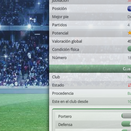
Jubilación
3
Posición
Mejor pie
D
Partidos
4
Potencial
Valoración global
4
Condición física
Número
1
Club
Club
Na
Estado
Procedencia
B
Este en el club desde
10
Portero
Defensa