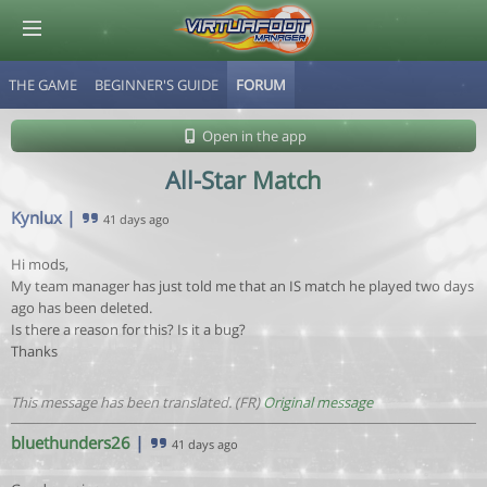
THE GAME
BEGINNER'S GUIDE
FORUM
© Virtuafoot Manager by Aymeric Le Corre 202608062329
Open in the app
All-Star Match
Kynlux
|
41 days ago
Hi mods,
My team manager has just told me that an IS match he played two days
ago has been deleted.
Is there a reason for this? Is it a bug?
Thanks
This message has been translated. (FR)
Original message
bluethunders26
|
41 days ago