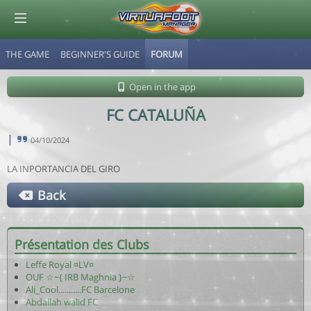
THE GAME
BEGINNER'S GUIDE
FORUM
© Virtuafoot Manager by Aymeric Le Corre 202608062313
Open in the app
FC CATALUÑA
|
04/10/2024
LA INPORTANCIA DEL GIRO
Back
Présentation des Clubs
Leffe Royal ¤LV¤
OUF ☆~{ IRB Maghnia }~☆
Ali_Cool...........FC Barcelone
Abdallah walid FC