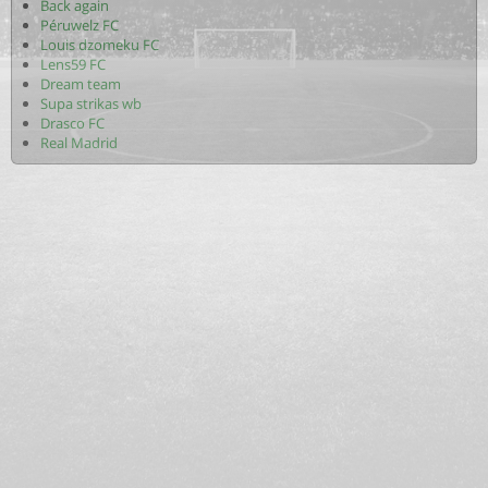
Back again
Péruwelz FC
Louis dzomeku FC
Lens59 FC
Dream team
Supa strikas wb
Drasco FC
Real Madrid