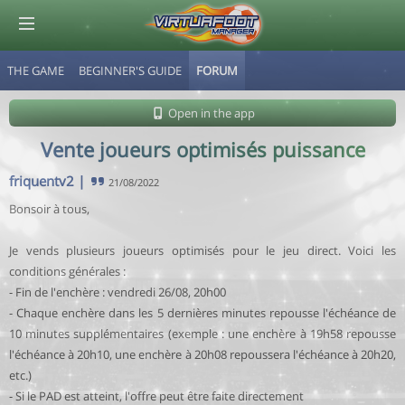
THE GAME
BEGINNER'S GUIDE
FORUM
© Virtuafoot Manager by Aymeric Le Corre 202608090812
Open in the app
Vente joueurs optimisés puissance
friquentv2
|
21/08/2022
Bonsoir à tous,
Je vends plusieurs joueurs optimisés pour le jeu direct. Voici les
conditions générales :
- Fin de l'enchère : vendredi 26/08, 20h00
- Chaque enchère dans les 5 dernières minutes repousse l'échéance de
10 minutes supplémentaires (exemple : une enchère à 19h58 repousse
l'échéance à 20h10, une enchère à 20h08 repoussera l'échéance à 20h20,
etc.)
- Si le PAD est atteint, l'offre peut être faite directement