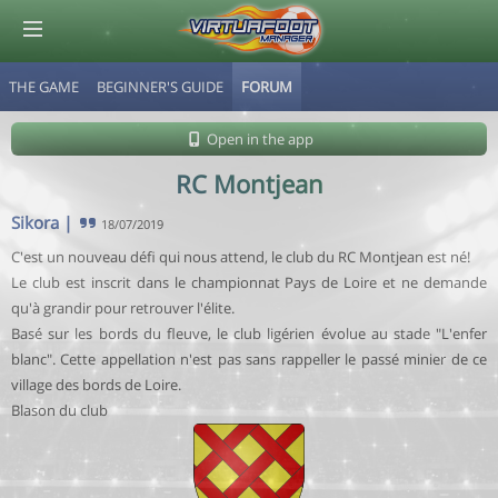
THE GAME
BEGINNER'S GUIDE
FORUM
© Virtuafoot Manager by Aymeric Le Corre 202608091557
Open in the app
RC Montjean
Sikora
|
18/07/2019
C'est un nouveau défi qui nous attend, le club du RC Montjean est né!
Le club est inscrit dans le championnat Pays de Loire et ne demande
qu'à grandir pour retrouver l'élite.
Basé sur les bords du fleuve, le club ligérien évolue au stade "L'enfer
blanc". Cette appellation n'est pas sans rappeller le passé minier de ce
village des bords de Loire.
Blason du club