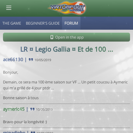
THE GAME
BEGINNER'S GUIDE
FORUM
© Virtuafoot Manager by Aymeric Le Corre 202608072147
Open in the app
LR ¤ Legio Gallia ¤ Et de 100 ...
ace66130
|
10/05/2019
Bonjour,
Demain, ce sera ma 100 ème saison sur VF ... Un petit coucou à Aymeric
qui m'a grillé de 4 jour ptdr ...
Bonne saison à tous
aymeric45
|
10/05/2019
Bravo pour la longévité :)
minadinho
|