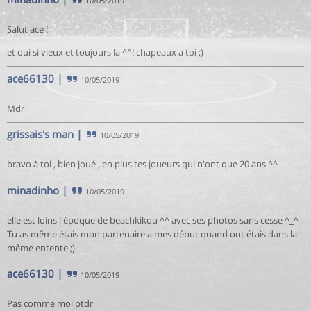
10/05/2019
Salut ace !
et oui si vieux et toujours la ^^! chapeaux a toi ;)
ace66130
|
10/05/2019
Mdr
grissais's man
|
10/05/2019
bravo à toi , bien joué , en plus tes joueurs qui n'ont que 20 ans ^^
minadinho
|
10/05/2019
elle est loins l'époque de beachkikou ^^ avec ses photos sans cesse ^_^
Tu as même étais mon partenaire a mes début quand ont étais dans la
même entente ;)
ace66130
|
10/05/2019
Pas comme moi ptdr