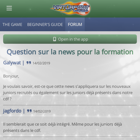
THE GAME
BEGINNER'S GUIDE
FORUM
© Virtuafoot Manager by Aymeric Le Corre 202608080711
Open in the app
Question sur la news pour la formation
Galywat
|
14/02/2019
Bonjour,
Je voulais savoir, est-ce que cette news s'appliquera sur les nouveaux
juniors recrutés ou également sur les juniors déjà présents dans notre
cdf ?
jagfordo
|
14/02/2019
Il semblerait que ce soit déjà intégré. Même pour les juniors déjà
présents dans le cdf.