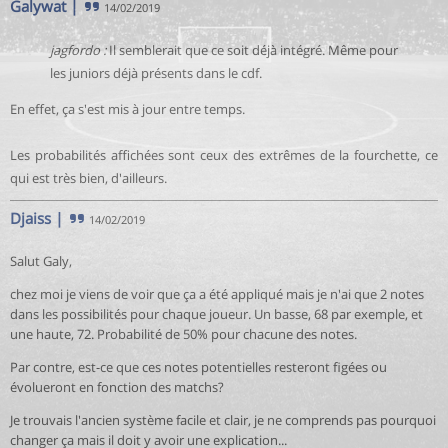
Galywat
|
14/02/2019
jagfordo :
Il semblerait que ce soit déjà intégré. Même pour
les juniors déjà présents dans le cdf.
En effet, ça s'est mis à jour entre temps.
Les probabilités affichées sont ceux des extrêmes de la fourchette, ce
qui est très bien, d'ailleurs.
Djaiss
|
14/02/2019
Salut Galy,
chez moi je viens de voir que ça a été appliqué mais je n'ai que 2 notes
dans les possibilités pour chaque joueur. Un basse, 68 par exemple, et
une haute, 72. Probabilité de 50% pour chacune des notes.
Par contre, est-ce que ces notes potentielles resteront figées ou
évolueront en fonction des matchs?
Je trouvais l'ancien système facile et clair, je ne comprends pas pourquoi
changer ça mais il doit y avoir une explication...