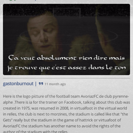
gastonburnout
|
11 month ago
Here is the logo picture of the football team AvoriazFC de club pyrenne-
alphe .There is ia for the trainer on Facebook, talking about this club was
created in 1975, was resumed in 2008, in virtualfoot in the virtual world
in relles, the club is next to morzines, the stadium is called like that "the
Gets" really but the stadium in the game of hattrick or virtuafoot of
AvoriazFC the stadium has another name to avoid the rights of the
author of the stadium with the relles.