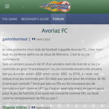
THE GAME
BEGINNER'S GUIDE
FORUM
© Virtuafoot Manager by Aymeric Le Corre 202608060720
Avoriaz FC
gastonburnout
|
04/01/2023
Je vous présente mon club de football s'appelle Avoriaz FC.. c'est mon
club de pyrenne-alphe ou se situe de Morzine.. c'est la ou j'ai
commencer
Suis un anciens joueurs de VF d'un anciens nom de club de vr ou j'ai
nommée en gros "FranceGaston" ou j'ai nommée envers très anciens
temps..dans les année 2000 environs de 2002 ou 2004.. a cause aux
statue d'un jeu nommée pes ! En faite aux savoir pour les moteur de 3D
si serai par console ? Serai par pes ou fifa ou les nouveaux jeu de
console qui sort comme UFC ou Goal en exemple merci de savoir aussi
pour le jeu de hattrick si lui aussi est concerné comme UFL ou Goal
comme remplacement de fifa ou pes ?
Blagoje Vidinic
|
04/01/2023