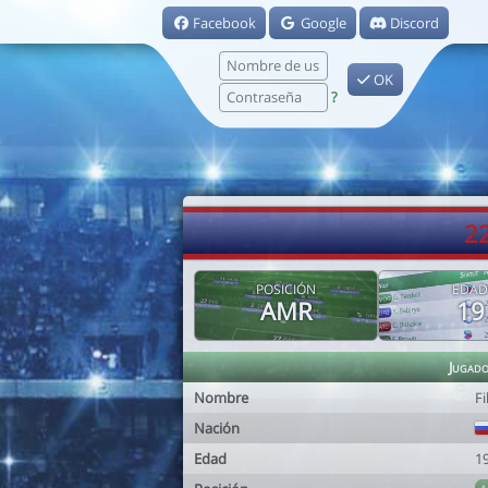
Facebook
Google
Discord
OK
?
22
POSICIÓN
EDAD
AMR
19
Jugad
Nombre
Fi
Nación
Edad
1