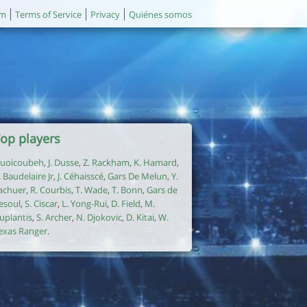
um
Terms of Service
Privacy
Quiénes somos
op players
uoicoubeh
,
J. Dusse
,
Z. Rackham
,
K. Hamard
,
. Baudelaire Jr
,
J. Céhaisscé
,
Gars De Melun
,
Y.
achuer
,
R. Courbis
,
T. Wade
,
T. Bonn
,
Gars de
esoul
,
S. Ciscar
,
L. Yong-Rui
,
D. Field
,
M.
uplantis
,
S. Archer
,
N. Djokovic
,
D. Kitai
,
W.
exas Ranger
.