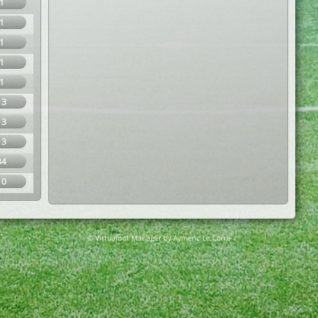
1
1
1
1
1
13
13
13
34
10
© Virtuafoot Manager by Aymeric Le Corre