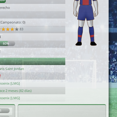
AMR
erecho
1
 (Campeonato: 0)
83
8
60%
2
ris Saint Jordan
hoenix [LMG]
ace 2 meses (82 días)
hoenix [LMG]
1