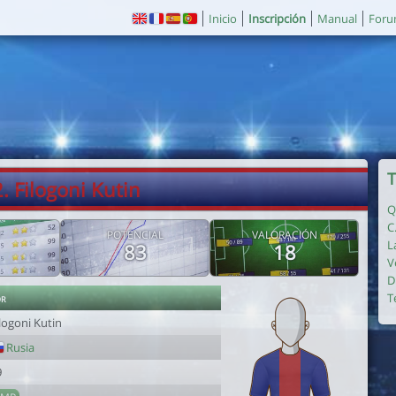
Inicio
Inscripción
Manual
For
T
. Filogoni Kutin
Q
C
POTENCIAL
VALORACIÓN
L
83
18
V
D
or
T
logoni Kutin
Rusia
9