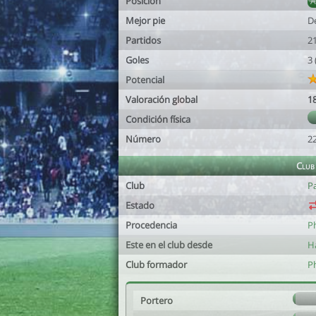
Posición
Mejor pie
D
Partidos
2
Goles
3
Potencial
Valoración global
1
Condición física
Número
2
Club
Club
Pa
Estado
Procedencia
P
Este en el club desde
H
Club formador
P
Portero