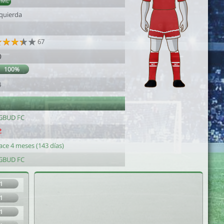
AML
zquierda
67
0
100%
4
GBUD FC
ace 4 meses (143 días)
GBUD FC
1
1
1