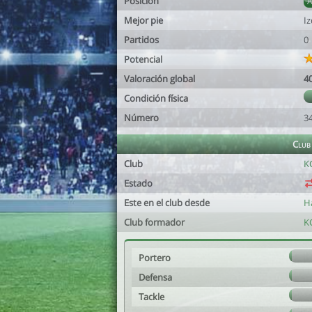
Posición
Mejor pie
I
Partidos
0
Potencial
Valoración global
4
Condición física
Número
3
Club
Club
K
Estado
Este en el club desde
H
Club formador
K
Portero
Defensa
Tackle