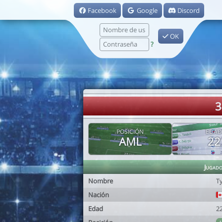
Facebook
Google
Discord
OK
?
3
POSICIÓN
EDAD
AML
22
Jugad
Nombre
T
Nación
Edad
2