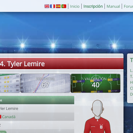
Inicio
Inscripción
Manual
For
T
4. Tyler Lemire
L
T
POTENCIAL
VALORACIÓN
H
67
40
C
D
or
yler Lemire
Canadá
2