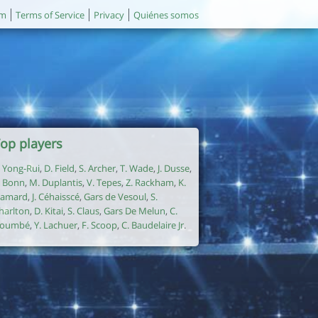
um
Terms of Service
Privacy
Quiénes somos
op players
. Yong-Rui
,
D. Field
,
S. Archer
,
T. Wade
,
J. Dusse
,
. Bonn
,
M. Duplantis
,
V. Tepes
,
Z. Rackham
,
K.
amard
,
J. Céhaisscé
,
Gars de Vesoul
,
S.
harlton
,
D. Kitai
,
S. Claus
,
Gars De Melun
,
C.
oumbé
,
Y. Lachuer
,
F. Scoop
,
C. Baudelaire Jr
.