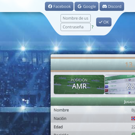
Facebook
Google
Discord
OK
?
13.
POSICIÓN
EDAD
AMR
22
Jugad
Nombre
B
Nación
Edad
2