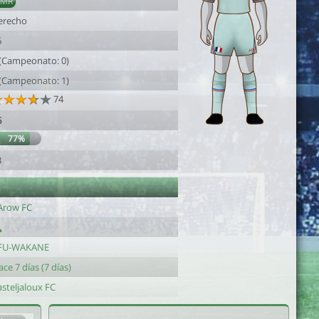
AMR
erecho
6
 (Campeonato: 0)
 (Campeonato: 1)
74
6
77%
3
Arow FC
FU-WAKANE
ce 7 días (7 días)
steljaloux FC