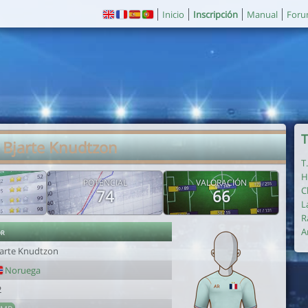
Inicio
Inscripción
Manual
For
T
 Bjarte Knudtzon
T
H
POTENCIAL
VALORACIÓN
C
74
66
L
R
or
A
jarte Knudtzon
Noruega
2