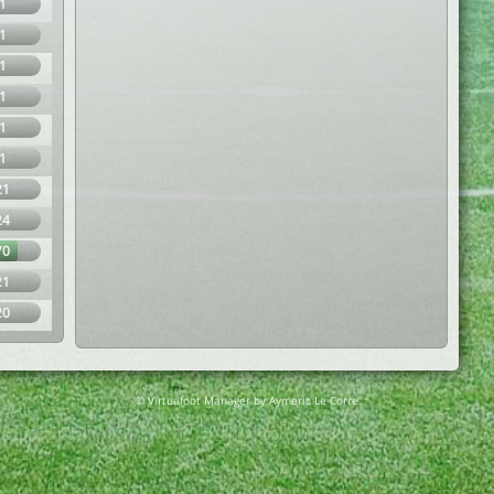
1
1
1
1
1
1
21
24
70
21
20
© Virtuafoot Manager by Aymeric Le Corre