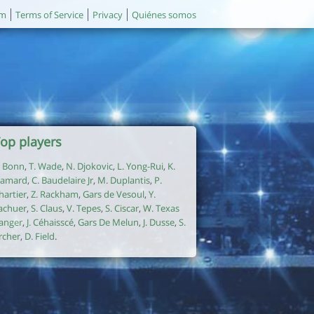
um
Terms of Service
Privacy
Quiénes somos
op players
. Bonn
,
T. Wade
,
N. Djokovic
,
L. Yong-Rui
,
K.
amard
,
C. Baudelaire Jr
,
M. Duplantis
,
P.
hartier
,
Z. Rackham
,
Gars de Vesoul
,
Y.
achuer
,
S. Claus
,
V. Tepes
,
S. Ciscar
,
W. Texas
anger
,
J. Céhaisscé
,
Gars De Melun
,
J. Dusse
,
S.
rcher
,
D. Field
.