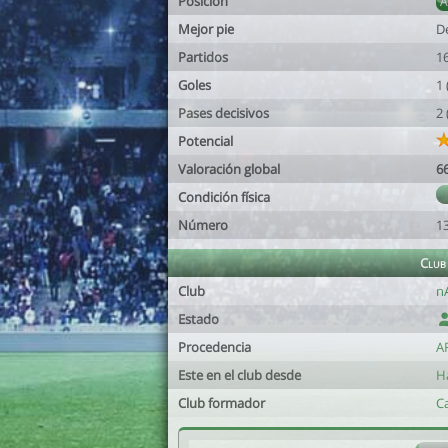
Posición
Mejor pie
D
Partidos
1
Goles
1
Pases decisivos
2
Potencial
Valoración global
6
Condición física
Número
1
Club
Club
n
Estado
Procedencia
A
Este en el club desde
Ha
Club formador
Ca