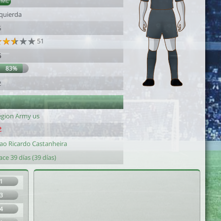
AML
zquierda
5
51
5
83%
2
égion Army us
oao Ricardo Castanheira
ce 39 días (39 días)
1
3
4