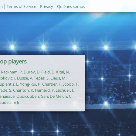
um
Terms of Service
Privacy
Quiénes somos
op players
. Rackham
,
P. Durov
,
D. Field
,
D. Kitai
,
N.
jokovic
,
J. Dusse
,
V. Tepes
,
S. Claus
,
M.
uplantis
,
L. Yong-Rui
,
P. Chartier
,
F. Scoop
,
T.
ade
,
S. Charlton
,
K. Hamard
,
Y. Lachuer
,
J.
éhaisscé
,
Quoicoubeh
,
Gars De Melun
,
C.
audelaire Jr
.