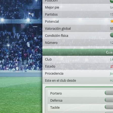
Posición
Mejor pie
I
Partidos
1
Potencial
Valoración global
5
Condición física
Número
1
Club
Club
L
Estado
Procedencia
J
Este en el club desde
Ha
Portero
Defensa
Tackle