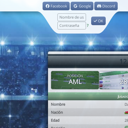
Facebook
Google
Discord
OK
?
12
POSICIÓN
EDAD
AML
28
Jugad
Nombre
D
Nación
Edad
2