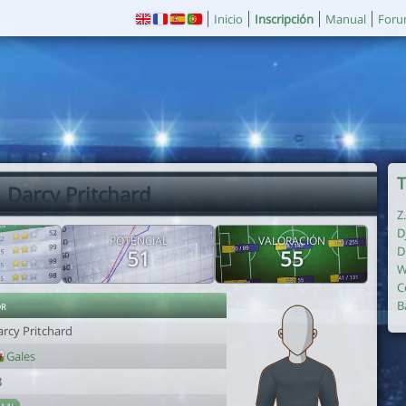
Inicio
Inscripción
Manual
For
T
. Darcy Pritchard
Z
D
POTENCIAL
VALORACIÓN
D
51
55
W
C
or
B
arcy Pritchard
Gales
8