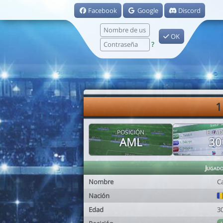
Facebook
Google
Discord
OK
?
1
POSICIÓN
EDAD
AML
30
Jugad
Nombre
C
Nación
Edad
3