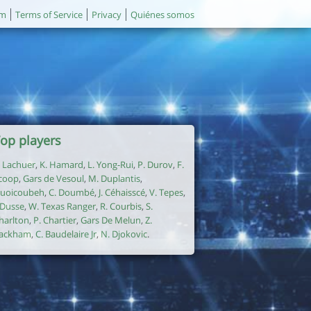
um
Terms of Service
Privacy
Quiénes somos
op players
. Lachuer
,
K. Hamard
,
L. Yong-Rui
,
P. Durov
,
F.
coop
,
Gars de Vesoul
,
M. Duplantis
,
uoicoubeh
,
C. Doumbé
,
J. Céhaisscé
,
V. Tepes
,
. Dusse
,
W. Texas Ranger
,
R. Courbis
,
S.
harlton
,
P. Chartier
,
Gars De Melun
,
Z.
ackham
,
C. Baudelaire Jr
,
N. Djokovic
.