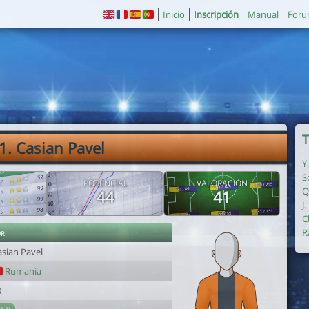
Inicio
Inscripción
Manual
For
T
1. Casian Pavel
Y
S
POTENCIAL
VALORACIÓN
Q
44
41
J
C
or
R
asian Pavel
Rumania
0