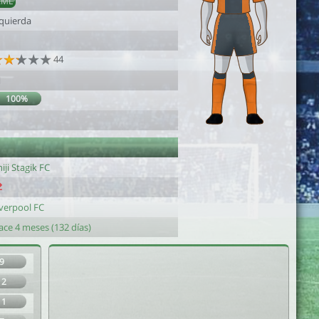
AML
zquierda
44
1
100%
1
iji Stagik FC
verpool FC
ace 4 meses (132 días)
9
12
11