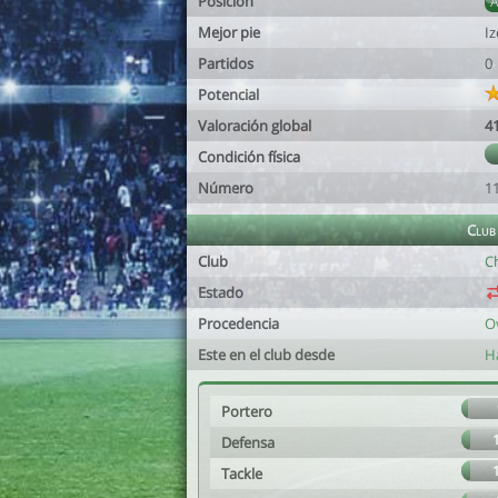
Posición
Mejor pie
I
Partidos
0
Potencial
Valoración global
4
Condición física
Número
1
Club
Club
Ch
Estado
Procedencia
O
Este en el club desde
H
Portero
Defensa
Tackle