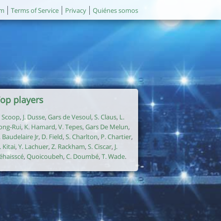
um
Terms of Service
Privacy
Quiénes somos
op players
. Scoop
,
J. Dusse
,
Gars de Vesoul
,
S. Claus
,
L.
ong-Rui
,
K. Hamard
,
V. Tepes
,
Gars De Melun
,
. Baudelaire Jr
,
D. Field
,
S. Charlton
,
P. Chartier
,
. Kitai
,
Y. Lachuer
,
Z. Rackham
,
S. Ciscar
,
J.
éhaisscé
,
Quoicoubeh
,
C. Doumbé
,
T. Wade
.