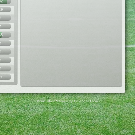
82
29
1
1
55
1
1
1
1
21
© Virtuafoot Manager by Aymeric Le Corre