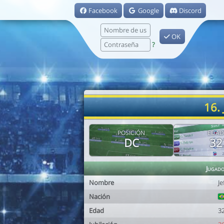
Facebook
Google
Discord
OK
?
16.
POSICIÓN
EDAD
DC
32
Jugad
Nombre
J
Nación
Edad
3