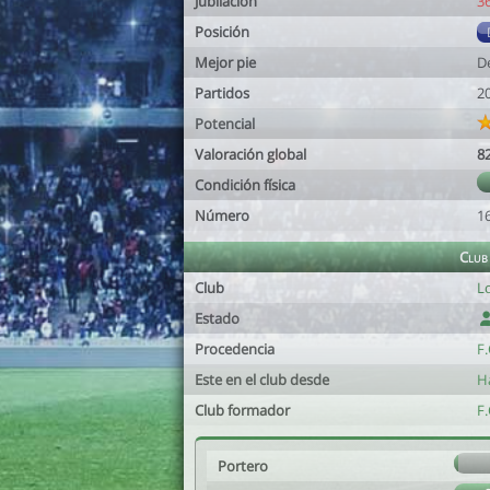
Jubilación
3
Posición
Mejor pie
D
Partidos
2
Potencial
Valoración global
8
Condición física
Número
1
Club
Club
L
Estado
Procedencia
F.
Este en el club desde
Ha
Club formador
F.
Portero