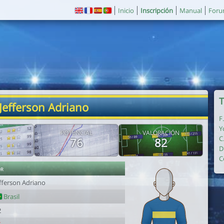
Inicio
Inscripción
Manual
For
T
 Jefferson Adriano
F
Y
POTENCIAL
VALORACIÓN
C
76
82
D
C
or
efferson Adriano
Brasil
2