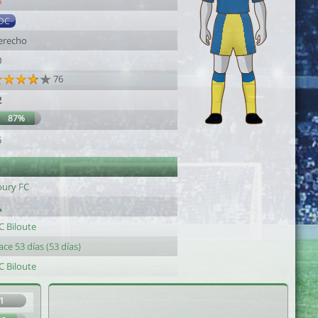
6
DC
erecho
0
76
2
87%
6
oury FC
C Biloute
ce 53 días (53 días)
C Biloute
1