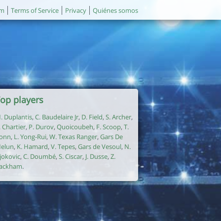
um
Terms of Service
Privacy
Quiénes somos
op players
. Duplantis
,
C. Baudelaire Jr
,
D. Field
,
S. Archer
,
. Chartier
,
P. Durov
,
Quoicoubeh
,
F. Scoop
,
T.
onn
,
L. Yong-Rui
,
W. Texas Ranger
,
Gars De
elun
,
K. Hamard
,
V. Tepes
,
Gars de Vesoul
,
N.
jokovic
,
C. Doumbé
,
S. Ciscar
,
J. Dusse
,
Z.
ackham
.