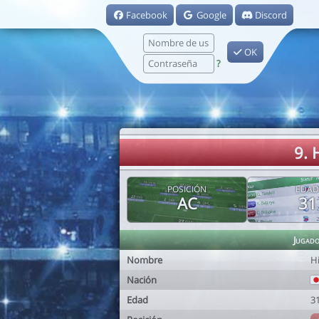
Facebook
Google
Discord
OK
?
9. 
POSICIÓN
EDAD
AC
31
Jugad
Nombre
H
Nación
Edad
3