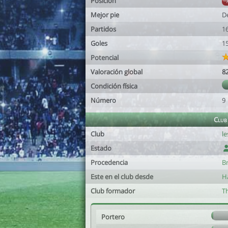
Posición
Mejor pie
D
Partidos
1
Goles
1
Potencial
Valoración global
8
Condición física
Número
9
Club
Club
l
Estado
Procedencia
Br
Este en el club desde
H
Club formador
T
Portero