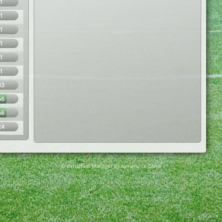
1
1
1
1
1
1
33
66
66
24
© Virtuafoot Manager by Aymeric Le Corre