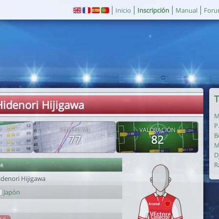
Inicio
Inscripción
Manual
For
T
Hidenori Hijigawa
M
P
POTENCIAL
VALORACIÓN
B
77
82
M
D
or
R
idenori Hijigawa
Japón
1