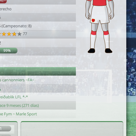
AC
erecho
6
5 (Campeonato: 8)
77
2
99%
es cannonniers ~FA~
eiðablik LFL *-*
ace 9 meses (271 días)
he Fym ~ Marle Sport
1