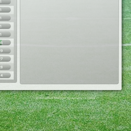
1
1
1
1
1
56
29
27
28
14
© Virtuafoot Manager by Aymeric Le Corre