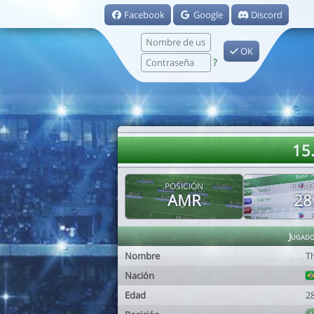
Facebook
Google
Discord
OK
?
15
POSICIÓN
EDAD
AMR
28
Jugad
Nombre
T
Nación
Edad
2