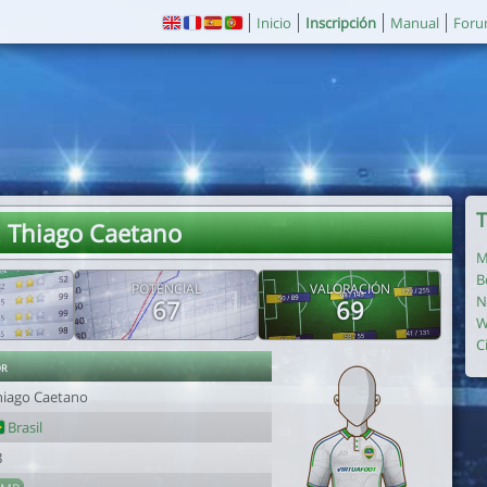
Inicio
Inscripción
Manual
For
T
. Thiago Caetano
M
B
POTENCIAL
VALORACIÓN
N
67
69
W
C
or
hiago Caetano
Brasil
8