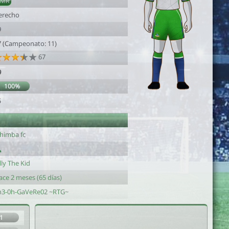
AMR
erecho
9
7 (Campeonato: 11)
67
9
100%
5
ihimba fc
lly The Kid
ace 2 meses (65 días)
h3-0h-GaVeRe02 ~RTG~
1