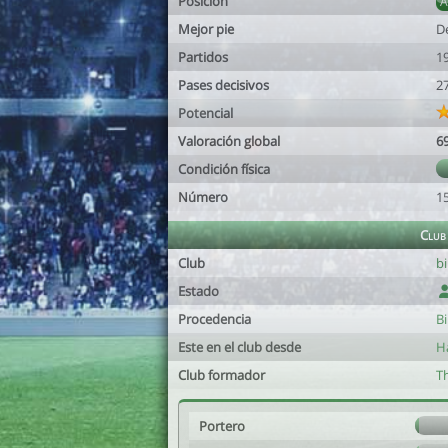
Posición
Mejor pie
D
Partidos
1
Pases decisivos
2
Potencial
Valoración global
6
Condición física
Número
1
Club
Club
b
Estado
Procedencia
Bi
Este en el club desde
H
Club formador
T
Portero