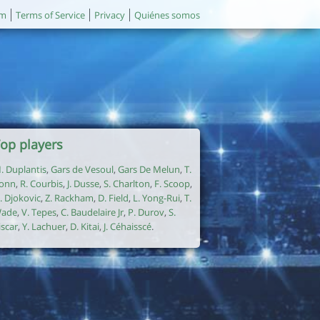
um
Terms of Service
Privacy
Quiénes somos
op players
. Duplantis
,
Gars de Vesoul
,
Gars De Melun
,
T.
onn
,
R. Courbis
,
J. Dusse
,
S. Charlton
,
F. Scoop
,
. Djokovic
,
Z. Rackham
,
D. Field
,
L. Yong-Rui
,
T.
ade
,
V. Tepes
,
C. Baudelaire Jr
,
P. Durov
,
S.
iscar
,
Y. Lachuer
,
D. Kitai
,
J. Céhaisscé
.