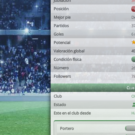
Jubilación
3
Posición
Mejor pie
D
Partidos
3
Goles
6
Potencial
Valoración global
4
Condición física
Número
2
Followers
7
Club
Club
O
Estado
Este en el club desde
H
Portero