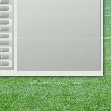
8
10
6
3
1
6
25
24
51
34
© Virtuafoot Manager by Aymeric Le Corre