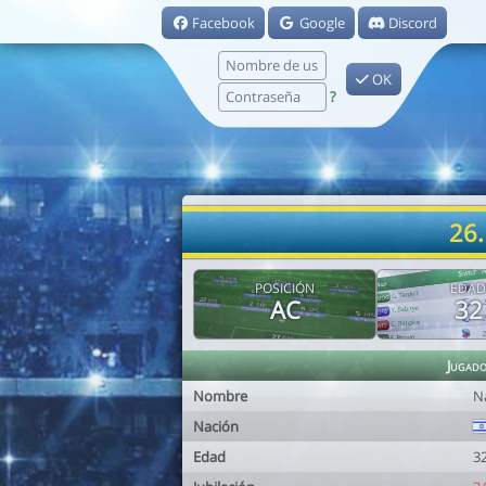
Facebook
Google
Discord
OK
?
26.
POSICIÓN
EDAD
AC
32
Jugad
Nombre
N
Nación
Edad
3