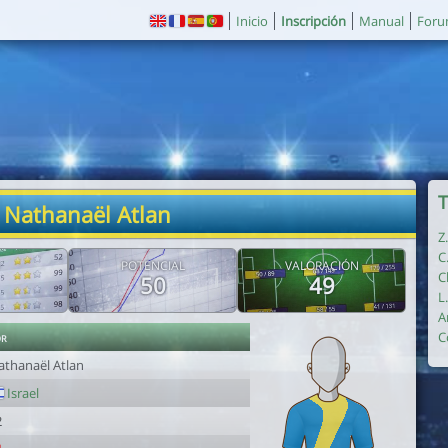
Inicio
Inscripción
Manual
For
T
 Nathanaël Atlan
Z
C
POTENCIAL
VALORACIÓN
C
50
49
L
A
or
C
athanaël Atlan
Israel
2