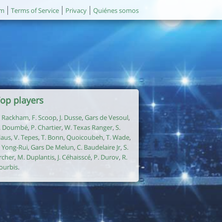
um
Terms of Service
Privacy
Quiénes somos
op players
. Rackham
,
F. Scoop
,
J. Dusse
,
Gars de Vesoul
,
. Doumbé
,
P. Chartier
,
W. Texas Ranger
,
S.
laus
,
V. Tepes
,
T. Bonn
,
Quoicoubeh
,
T. Wade
,
. Yong-Rui
,
Gars De Melun
,
C. Baudelaire Jr
,
S.
rcher
,
M. Duplantis
,
J. Céhaisscé
,
P. Durov
,
R.
ourbis
.