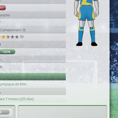
4
AC
erecho
7
 (Campeonato: 0)
50
9
100%
6
8k
lympique de Milo
ace 7 meses (225 días)
6