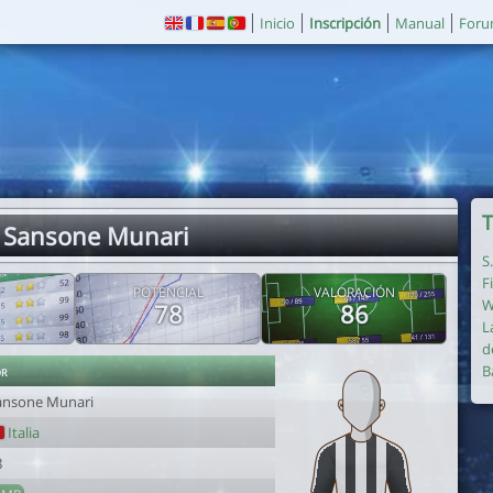
Inicio
Inscripción
Manual
For
T
 Sansone Munari
S
F
POTENCIAL
VALORACIÓN
W
78
86
L
d
or
B
ansone Munari
Italia
8