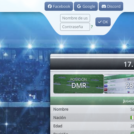
Facebook
Google
Discord
OK
?
17.
POSICIÓN
EDAD
DMR
28
Jugad
Nombre
S
Nación
Edad
2