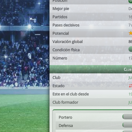
Posición
Mejor pie
D
Partidos
1
Pases decisivos
7
Potencial
Valoración global
8
Condición física
Número
1
Club
Club
J
Estado
Este en el club desde
19
Club formador
J
Portero
Defensa