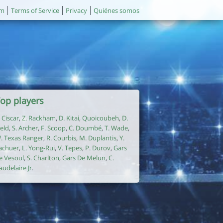
um
Terms of Service
Privacy
Quiénes somos
op players
. Ciscar
,
Z. Rackham
,
D. Kitai
,
Quoicoubeh
,
D.
ield
,
S. Archer
,
F. Scoop
,
C. Doumbé
,
T. Wade
,
. Texas Ranger
,
R. Courbis
,
M. Duplantis
,
Y.
achuer
,
L. Yong-Rui
,
V. Tepes
,
P. Durov
,
Gars
e Vesoul
,
S. Charlton
,
Gars De Melun
,
C.
audelaire Jr
.