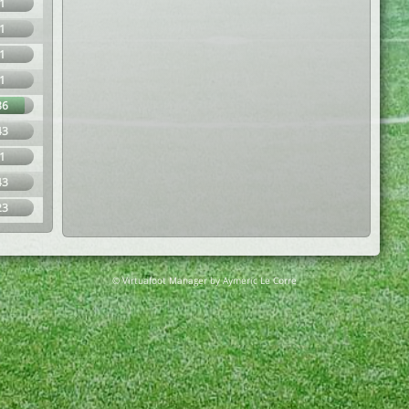
1
1
1
1
86
43
1
43
23
© Virtuafoot Manager by Aymeric Le Corre