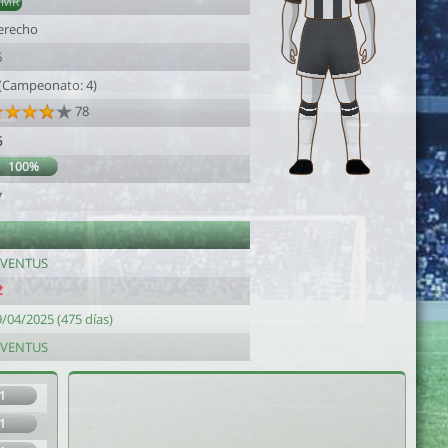
DMR
erecho
6
 (Campeonato: 4)
78
6
100%
7
UVENTUS
/04/2025 (475 días)
UVENTUS
1
1