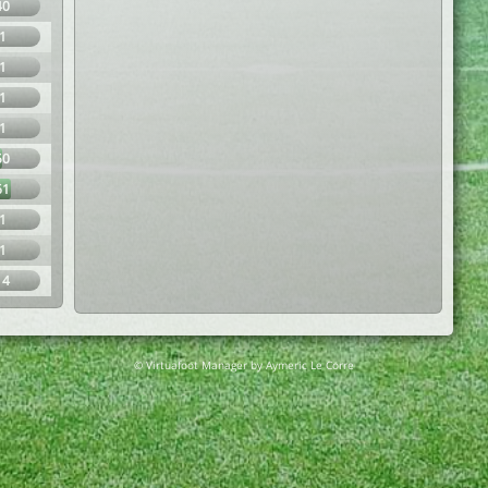
40
1
1
1
1
50
61
1
1
14
© Virtuafoot Manager by Aymeric Le Corre