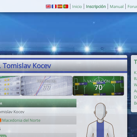
Inicio
Inscripción
Manual
For
T
. Tomislav Kocev
K
R
POTENCIAL
VALORACIÓN
W
77
70
A
D
or
B
omislav Kocev
Macedonia del Norte
6