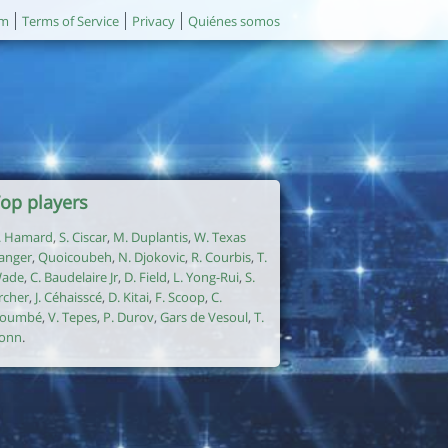
um
Terms of Service
Privacy
Quiénes somos
op players
. Hamard
,
S. Ciscar
,
M. Duplantis
,
W. Texas
anger
,
Quoicoubeh
,
N. Djokovic
,
R. Courbis
,
T.
ade
,
C. Baudelaire Jr
,
D. Field
,
L. Yong-Rui
,
S.
rcher
,
J. Céhaisscé
,
D. Kitai
,
F. Scoop
,
C.
oumbé
,
V. Tepes
,
P. Durov
,
Gars de Vesoul
,
T.
onn
.