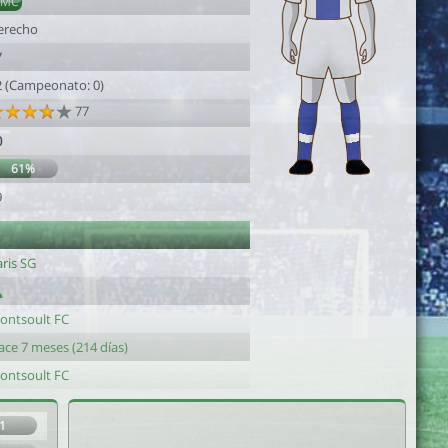
AMC
erecho
7
2 (Campeonato: 0)
77
0
61%
9
ris SG
ontsoult FC
ace 7 meses (214 días)
ontsoult FC
1