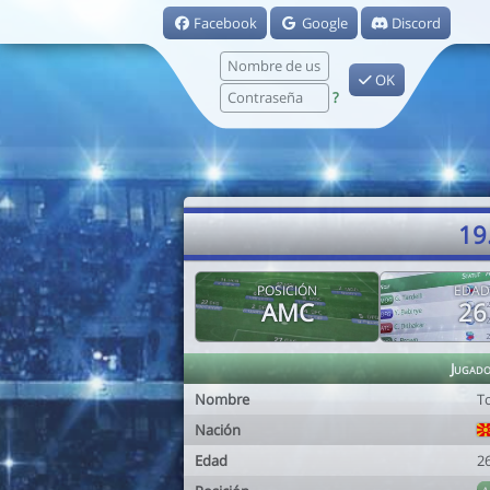
Facebook
Google
Discord
OK
?
19
POSICIÓN
EDAD
AMC
26
Jugad
Nombre
T
Nación
Edad
2