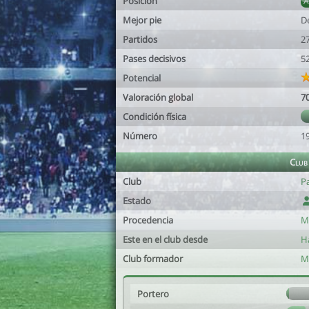
Posición
Mejor pie
D
Partidos
2
Pases decisivos
5
Potencial
Valoración global
7
Condición física
Número
1
Club
Club
Pa
Estado
Procedencia
M
Este en el club desde
H
Club formador
M
Portero