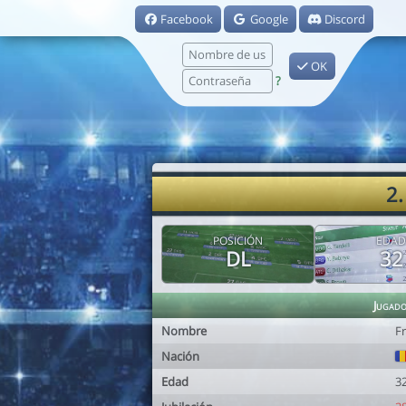
Facebook
Google
Discord
OK
?
2.
POSICIÓN
EDAD
DL
32
Jugad
Nombre
Fr
Nación
Edad
3