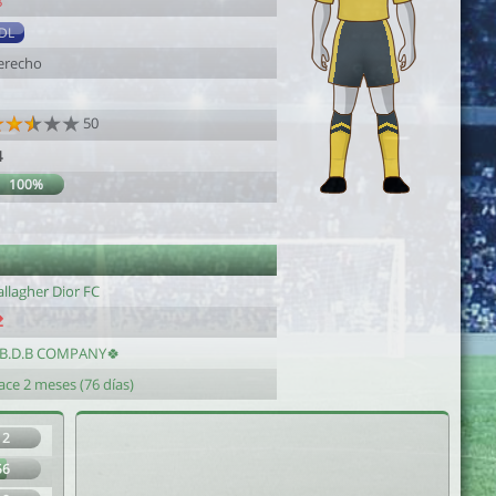
8
DL
erecho
50
4
100%
llagher Dior FC
.B.D.B COMPANY🍀
ace 2 meses (76 días)
12
56