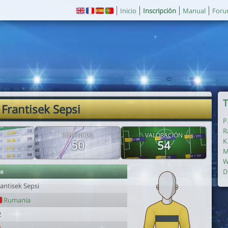
Inicio
Inscripción
Manual
For
T
 Frantisek Sepsi
P
R
POTENCIAL
VALORACIÓN
K
50
54
M
W
or
D
antisek Sepsi
Rumania
2