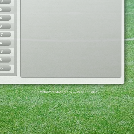
19
6
4
9
17
4
18
8
35
© Virtuafoot Manager by Aymeric Le Corre