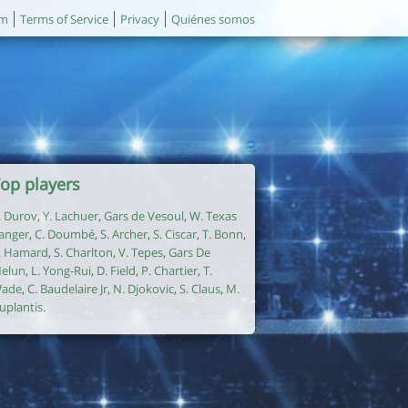
um
Terms of Service
Privacy
Quiénes somos
op players
. Durov
,
Y. Lachuer
,
Gars de Vesoul
,
W. Texas
anger
,
C. Doumbé
,
S. Archer
,
S. Ciscar
,
T. Bonn
,
. Hamard
,
S. Charlton
,
V. Tepes
,
Gars De
elun
,
L. Yong-Rui
,
D. Field
,
P. Chartier
,
T.
ade
,
C. Baudelaire Jr
,
N. Djokovic
,
S. Claus
,
M.
uplantis
.