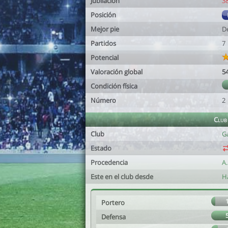
Jubilación
3
Posición
Mejor pie
D
Partidos
7
Potencial
Valoración global
5
Condición física
Número
2
Club
Club
Ga
Estado
Procedencia
A
Este en el club desde
H
Portero
Defensa