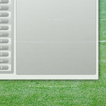
1
1
1
1
1
21
21
21
23
50
13
© Virtuafoot Manager by Aymeric Le Corre