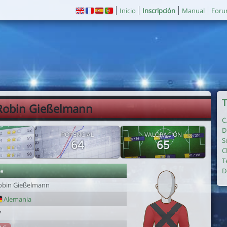
Inicio
Inscripción
Manual
For
T
Robin Gießelmann
C
D
POTENCIAL
VALORACIÓN
S
64
65
C
T
or
D
obin Gießelmann
Alemania
7