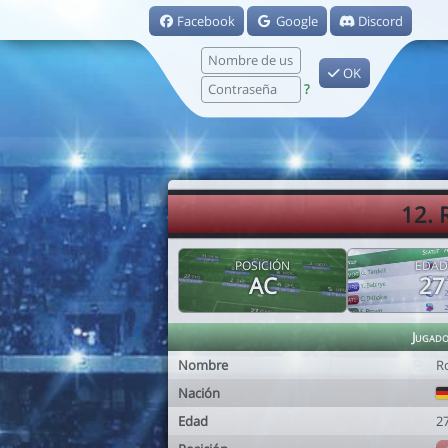
Facebook
Google
Discord
OK
?
12. 
POSICIÓN
EDAD
AC
27
Jugad
Nombre
R
Nación
Edad
2