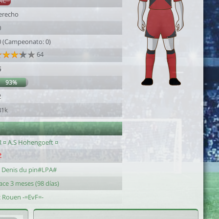
AC
erecho
0
0 (Campeonato: 0)
64
5
93%
2
31k
R ¤ A.S Hohengoeft ¤
t Denis du pin#LPA#
ace 3 meses (98 días)
c Rouen -=EvF=-