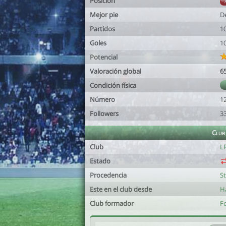
Posición
Mejor pie
D
Partidos
1
Goles
1
Potencial
Valoración global
6
Condición física
Número
1
Followers
3
Club
Club
L
Estado
Procedencia
S
Este en el club desde
H
Club formador
F