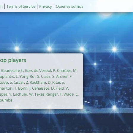
um
Terms of Service
Privacy
Quiénes somos
op players
. Baudelaire Jr
,
Gars de Vesoul
,
P. Chartier
,
M.
uplantis
,
L. Yong-Rui
,
S. Claus
,
S. Archer
,
F.
coop
,
S. Ciscar
,
Z. Rackham
,
D. Kitai
,
S.
harlton
,
T. Bonn
,
J. Céhaisscé
,
D. Field
,
V.
epes
,
Y. Lachuer
,
W. Texas Ranger
,
T. Wade
,
C.
oumbé
.