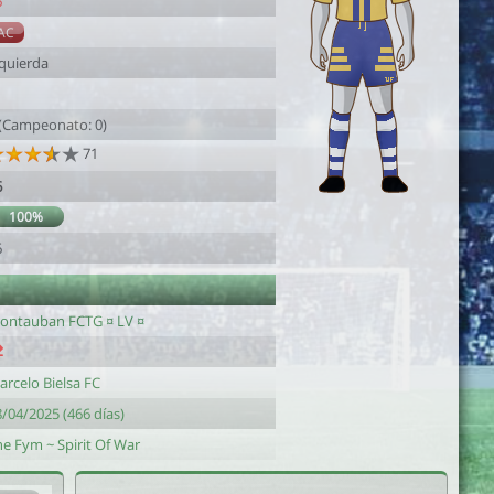
6
AC
zquierda
 (Campeonato: 0)
71
6
100%
6
ontauban FCTG ¤ LV ¤
arcelo Bielsa FC
/04/2025 (466 días)
he Fym ~ Spirit Of War