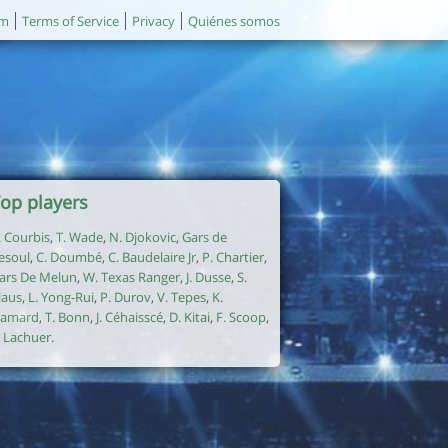
um
Terms of Service
Privacy
Quiénes somos
op players
. Courbis
,
T. Wade
,
N. Djokovic
,
Gars de
esoul
,
C. Doumbé
,
C. Baudelaire Jr
,
P. Chartier
,
ars De Melun
,
W. Texas Ranger
,
J. Dusse
,
S.
laus
,
L. Yong-Rui
,
P. Durov
,
V. Tepes
,
K.
amard
,
T. Bonn
,
J. Céhaisscé
,
D. Kitai
,
F. Scoop
,
. Lachuer
.