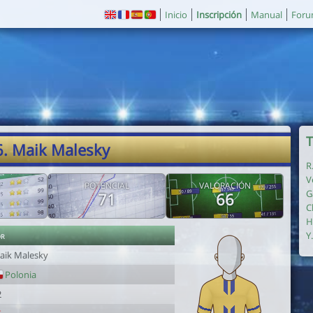
Inicio
Inscripción
Manual
For
T
6. Maik Malesky
R
V
POTENCIAL
VALORACIÓN
G
71
66
C
H
or
Y
aik Malesky
Polonia
2