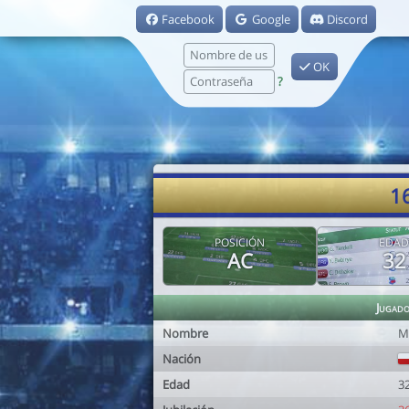
Facebook
Google
Discord
OK
?
1
POSICIÓN
EDAD
AC
32
Jugad
Nombre
M
Nación
Edad
3