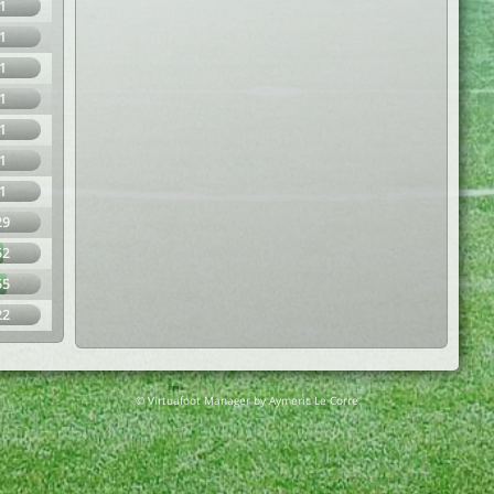
1
1
1
1
1
1
1
29
52
55
22
© Virtuafoot Manager by Aymeric Le Corre