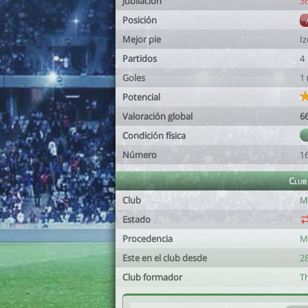
Jubilación
3
Posición
Mejor pie
I
Partidos
4
Goles
1
Potencial
Valoración global
6
Condición física
Número
1
Club
Club
M
Estado
Procedencia
M
Este en el club desde
28
Club formador
T