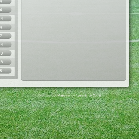
4
4
14
4
7
14
13
18
3
© Virtuafoot Manager by Aymeric Le Corre