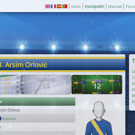
Inicio
Inscripción
Manual
For
T
. Arsim Orlović
D
C
POTENCIAL
VALORACIÓN
V
12
12
D
M
or
R
rsim Orlović
Kosovo
3