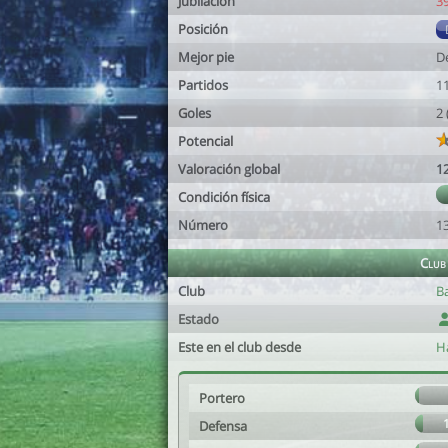
Jubilación
3
Posición
Mejor pie
D
Partidos
1
Goles
2
Potencial
Valoración global
1
Condición física
Número
1
Club
Club
B
Estado
Este en el club desde
Ha
Portero
Defensa