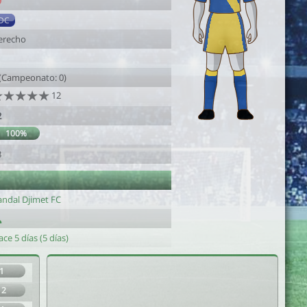
9
DC
erecho
1
 (Campeonato: 0)
12
2
100%
3
andal Djimet FC
ce 5 días (5 días)
1
12