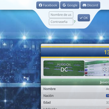
Facebook
Google
Discord
OK
?
13
POSICIÓN
EDAD
DC
33
Jugad
Nombre
A
Nación
Edad
3