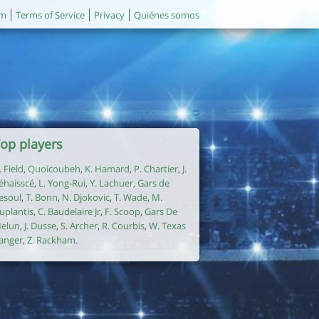
um
Terms of Service
Privacy
Quiénes somos
op players
. Field
,
Quoicoubeh
,
K. Hamard
,
P. Chartier
,
J.
éhaisscé
,
L. Yong-Rui
,
Y. Lachuer
,
Gars de
esoul
,
T. Bonn
,
N. Djokovic
,
T. Wade
,
M.
uplantis
,
C. Baudelaire Jr
,
F. Scoop
,
Gars De
elun
,
J. Dusse
,
S. Archer
,
R. Courbis
,
W. Texas
anger
,
Z. Rackham
.