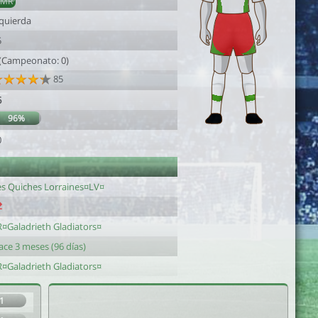
AMR
zquierda
5
 (Campeonato: 0)
85
6
96%
0
es Quiches Lorraines¤LV¤
R¤Galadrieth Gladiators¤
ace 3 meses (96 días)
R¤Galadrieth Gladiators¤
1