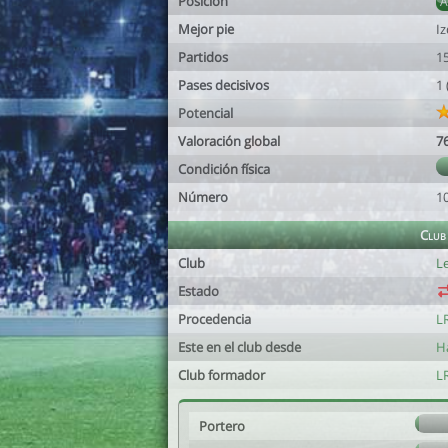
Posición
Mejor pie
I
Partidos
1
Pases decisivos
1
Potencial
Valoración global
7
Condición física
Número
1
Club
Club
L
Estado
Procedencia
L
Este en el club desde
H
Club formador
L
Portero