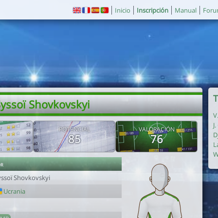
Inicio
Inscripción
Manual
For
T
Syssoï Shovkovskyi
V
J
POTENCIAL
VALORACIÓN
D
85
76
L
W
or
yssoï Shovkovskyi
Ucrania
1