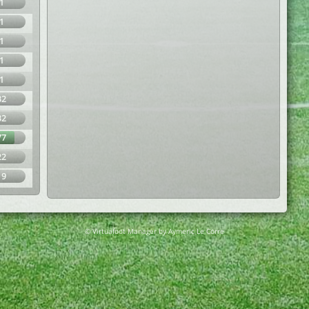
1
1
1
1
1
32
32
77
22
19
© Virtuafoot Manager by Aymeric Le Corre