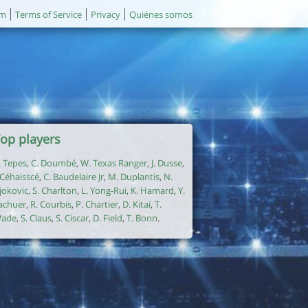
um
Terms of Service
Privacy
Quiénes somos
op players
. Tepes
,
C. Doumbé
,
W. Texas Ranger
,
J. Dusse
,
. Céhaisscé
,
C. Baudelaire Jr
,
M. Duplantis
,
N.
jokovic
,
S. Charlton
,
L. Yong-Rui
,
K. Hamard
,
Y.
achuer
,
R. Courbis
,
P. Chartier
,
D. Kitai
,
T.
ade
,
S. Claus
,
S. Ciscar
,
D. Field
,
T. Bonn
.