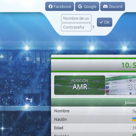
Facebook
Google
Discord
OK
?
10. 
POSICIÓN
EDAD
AMR
31
Jugad
Nombre
S
Nación
Edad
3