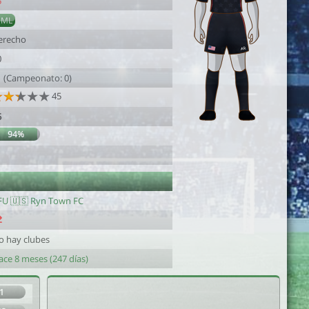
5
DML
erecho
0
1 (Campeonato: 0)
45
5
94%
FU 🇺🇸 Ryn Town FC
o hay clubes
ace 8 meses (247 días)
1