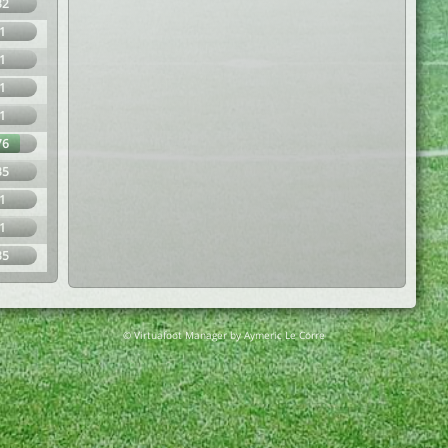
32
1
1
1
1
76
35
1
1
35
© Virtuafoot Manager by Aymeric Le Corre