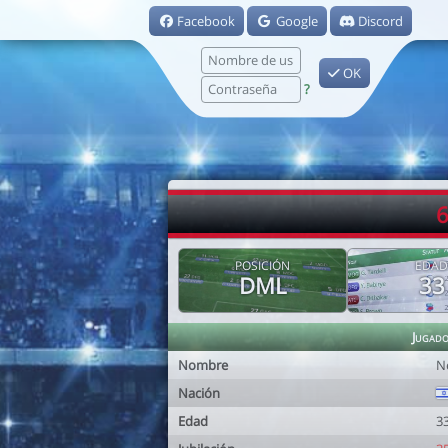
Facebook
Google
Discord
OK
?
6
POSICIÓN
EDAD
DML
33
Jugad
Nombre
N
Nación
Edad
3