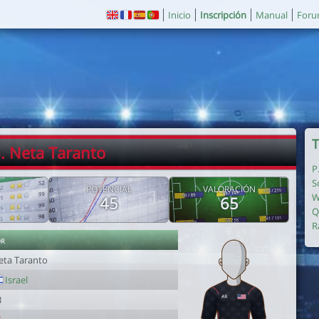
Inicio
Inscripción
Manual
For
T
. Neta Taranto
P
S
POTENCIAL
VALORACIÓN
W
45
65
Q
R
or
eta Taranto
Israel
3