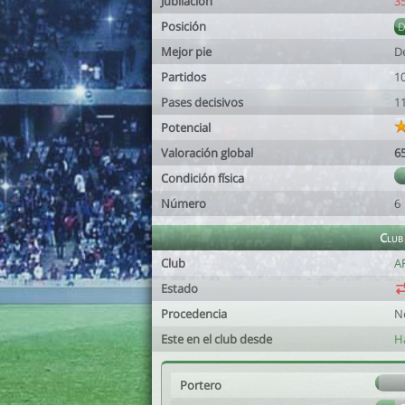
Jubilación
3
Posición
Mejor pie
D
Partidos
1
Pases decisivos
1
Potencial
Valoración global
6
Condición física
Número
6
Club
Club
A
Estado
Procedencia
N
Este en el club desde
H
Portero