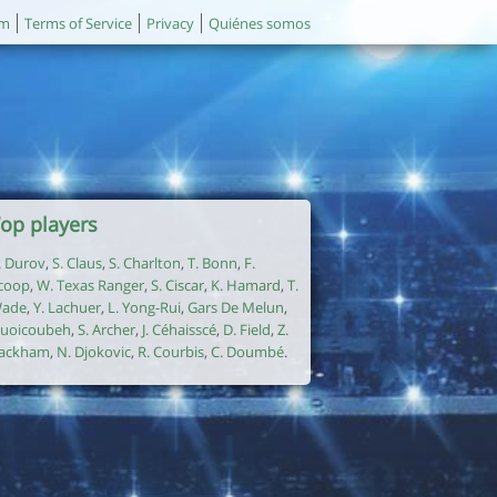
um
Terms of Service
Privacy
Quiénes somos
op players
. Durov
,
S. Claus
,
S. Charlton
,
T. Bonn
,
F.
coop
,
W. Texas Ranger
,
S. Ciscar
,
K. Hamard
,
T.
ade
,
Y. Lachuer
,
L. Yong-Rui
,
Gars De Melun
,
uoicoubeh
,
S. Archer
,
J. Céhaisscé
,
D. Field
,
Z.
ackham
,
N. Djokovic
,
R. Courbis
,
C. Doumbé
.