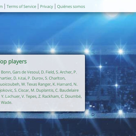
um
Terms of Service
Privacy
Quiénes somos
op players
. Bonn
,
Gars de Vesoul
,
D. Field
,
S. Archer
,
P.
hartier
,
D. Kitai
,
P. Durov
,
S. Charlton
,
uoicoubeh
,
W. Texas Ranger
,
K. Hamard
,
N.
jokovic
,
S. Ciscar
,
M. Duplantis
,
C. Baudelaire
,
Y. Lachuer
,
V. Tepes
,
Z. Rackham
,
C. Doumbé
,
. Wade
.