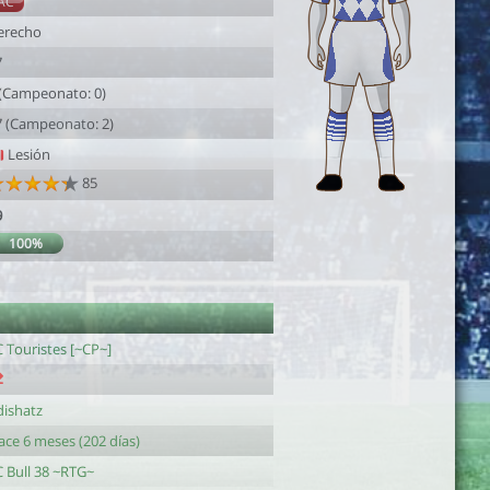
AC
erecho
7
 (Campeonato: 0)
7 (Campeonato: 2)
Lesión
85
9
100%
1
 Touristes [~CP~]
dishatz
ace 6 meses (202 días)
C Bull 38 ~RTG~