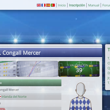
Inicio
Inscripción
Manual
For
T
. Congall Mercer
T
C
POTENCIAL
VALORACIÓN
Q
85
39
D
Jr
or
T
ongall Mercer
Irlanda del Norte
9