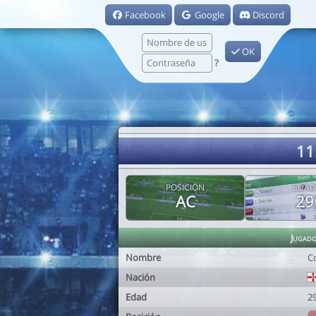
Facebook
Google
Discord
OK
?
11
POSICIÓN
EDAD
AC
29
Jugad
Nombre
C
Nación
Edad
2