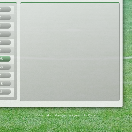
1
1
1
1
1
1
96
48
1
48
31
© Virtuafoot Manager by Aymeric Le Corre