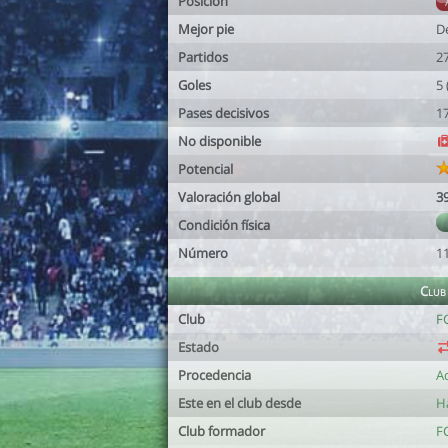
Posición
Mejor pie
D
Partidos
2
Goles
5
Pases decisivos
1
No disponible
Potencial
Valoración global
3
Condición física
Número
1
Club
Club
FC
Estado
Procedencia
A
Este en el club desde
H
Club formador
F