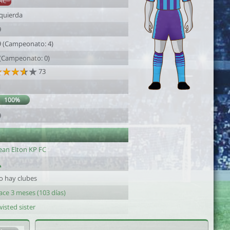
AC
zquierda
9
9 (Campeonato: 4)
 (Campeonato: 0)
73
1
100%
9
ean Elton KP FC
o hay clubes
ace 3 meses (103 días)
isted sister