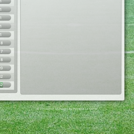
1
1
1
1
1
18
17
18
20
32
62
© Virtuafoot Manager by Aymeric Le Corre