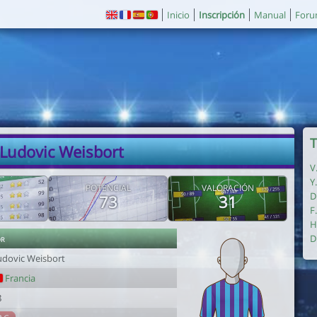
Inicio
Inscripción
Manual
For
T
 Ludovic Weisbort
V
Y
POTENCIAL
VALORACIÓN
D
73
31
F
H
or
D
udovic Weisbort
Francia
8