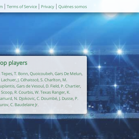
um
Terms of Service
Privacy
Quiénes somos
op players
. Tepes
,
T. Bonn
,
Quoicoubeh
,
Gars De Melun
,
. Lachuer
,
J. Céhaisscé
,
S. Charlton
,
M.
uplantis
,
Gars de Vesoul
,
D. Field
,
P. Chartier
,
. Scoop
,
R. Courbis
,
W. Texas Ranger
,
K.
amard
,
N. Djokovic
,
C. Doumbé
,
J. Dusse
,
P.
urov
,
C. Baudelaire Jr
.