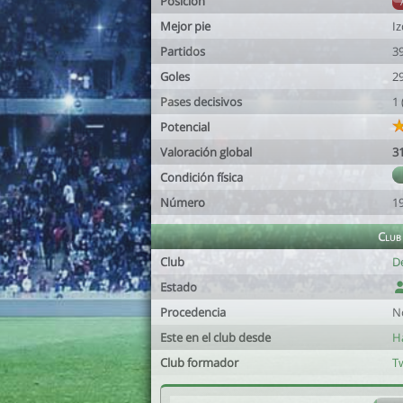
Posición
Mejor pie
I
Partidos
3
Goles
2
Pases decisivos
1
Potencial
Valoración global
3
Condición física
Número
1
Club
Club
D
Estado
Procedencia
N
Este en el club desde
H
Club formador
Tw