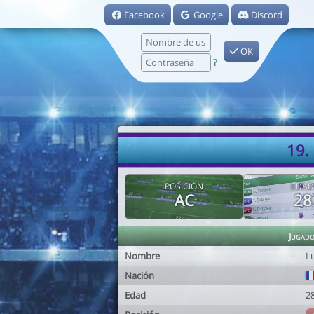
Facebook
Google
Discord
OK
?
19.
POSICIÓN
EDAD
AC
28
Jugad
Nombre
L
Nación
Edad
2