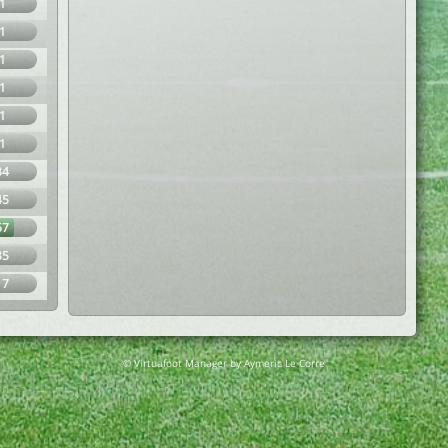
1
1
1
1
1
1
34
45
67
35
17
© Virtuafoot Manager by Aymeric Le Corre