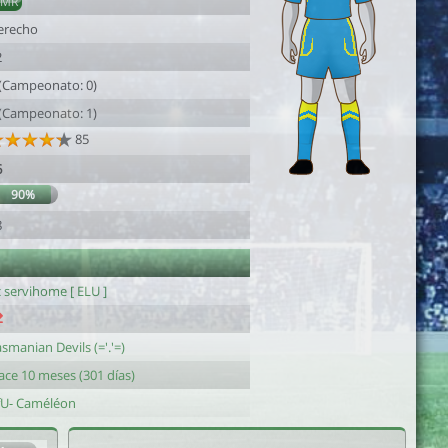
AMR
erecho
2
 (Campeonato: 0)
 (Campeonato: 1)
85
6
90%
8
 servihome [ ELU ]
smanian Devils (='.'=)
ace 10 meses (301 días)
fU- Caméléon