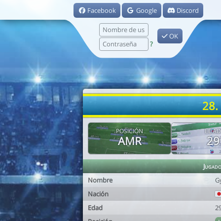
Facebook
Google
Discord
OK
?
28.
POSICIÓN
EDAD
AMR
29
Jugad
Nombre
G
Nación
Edad
2