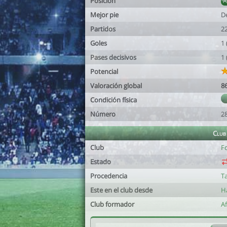
Posición
Mejor pie
D
Partidos
2
Goles
1
Pases decisivos
1
Potencial
Valoración global
8
Condición física
Número
2
Club
Club
Fc
Estado
Procedencia
Ta
Este en el club desde
H
Club formador
A