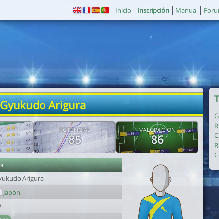
Inicio
Inscripción
Manual
For
T
 Gyukudo Arigura
G
R
POTENCIAL
VALORACIÓN
C
85
86
R
C
or
yukudo Arigura
Japón
9