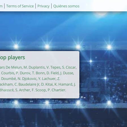
um
Terms of Service
Privacy
Quiénes somos
op players
ars De Melun
,
M. Duplantis
,
V. Tepes
,
S. Ciscar
,
. Courbis
,
P. Durov
,
T. Bonn
,
D. Field
,
J. Dusse
,
. Doumbé
,
N. Djokovic
,
Y. Lachuer
,
Z.
ackham
,
C. Baudelaire Jr
,
D. Kitai
,
K. Hamard
,
J.
éhaisscé
,
S. Archer
,
F. Scoop
,
P. Chartier
.