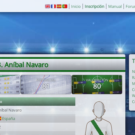
Inicio
Inscripción
Manual
For
T
. Aníbal Navaro
N
R
POTENCIAL
VALORACIÓN
M
81
80
C
W
or
C
níbal Navaro
España
2