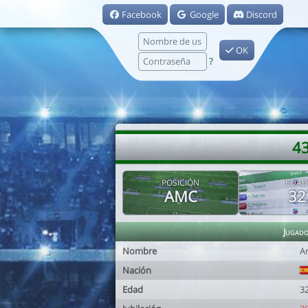
Facebook
Google
Discord
OK
?
43
POSICIÓN
EDAD
AMC
32
Jugad
Nombre
A
Nación
Edad
3