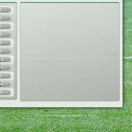
1
1
1
1
1
1
53
55
1
54
27
© Virtuafoot Manager by Aymeric Le Corre