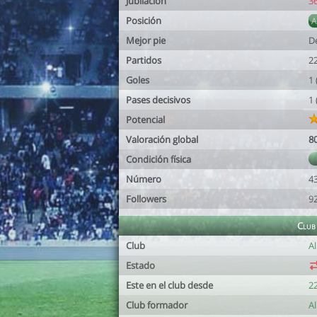
Jubilación
3
Posición
Mejor pie
D
Partidos
2
Goles
1
Pases decisivos
1
Potencial
Valoración global
8
Condición física
Número
4
Followers
9
Club
Club
Al
Estado
Este en el club desde
22
Club formador
Al