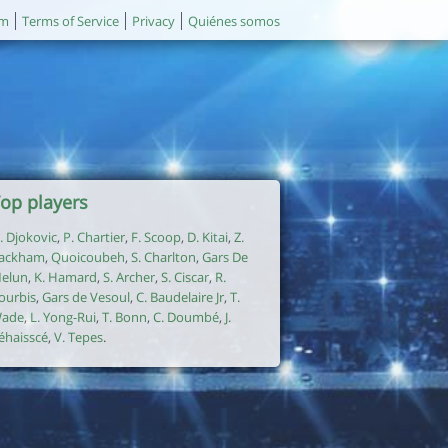
um
Terms of Service
Privacy
Quiénes somos
op players
. Djokovic
,
P. Chartier
,
F. Scoop
,
D. Kitai
,
Z.
ackham
,
Quoicoubeh
,
S. Charlton
,
Gars De
elun
,
K. Hamard
,
S. Archer
,
S. Ciscar
,
R.
ourbis
,
Gars de Vesoul
,
C. Baudelaire Jr
,
T.
ade
,
L. Yong-Rui
,
T. Bonn
,
C. Doumbé
,
J.
éhaisscé
,
V. Tepes
.