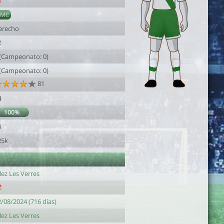
6
AMC
erecho
2
 (Campeonato: 0)
 (Campeonato: 0)
81
0
100%
3
25k
lez Les Verres
/08/2024 (716 días)
lez Les Verres