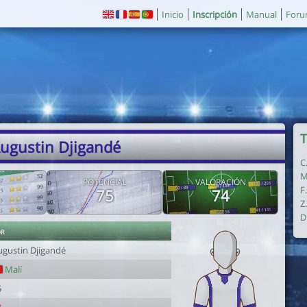
Inicio
Inscripción
Manual
For
T
Augustin Djigandé
C
M
POTENCIAL
VALORACIÓN
F
75
74
Z
D
or
ugustin Djigandé
Malí
5