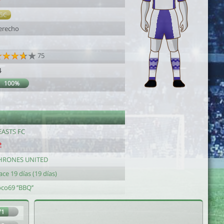
7
GC
erecho
1
75
4
100%
EASTS FC
HRONES UNITED
ce 19 días (19 días)
co69 ’’BBQ’’
71