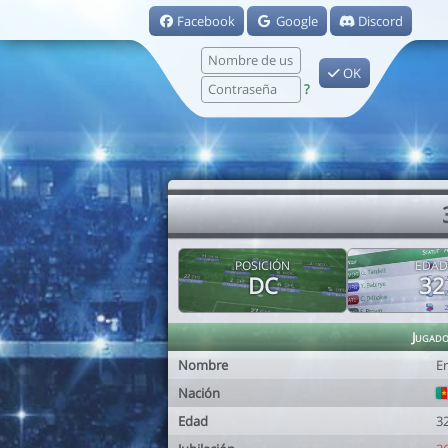
Facebook
Google
Discord
OK
?
POSICIÓN
EDAD
DC
32
Jugad
Nombre
Er
Nación
Edad
3