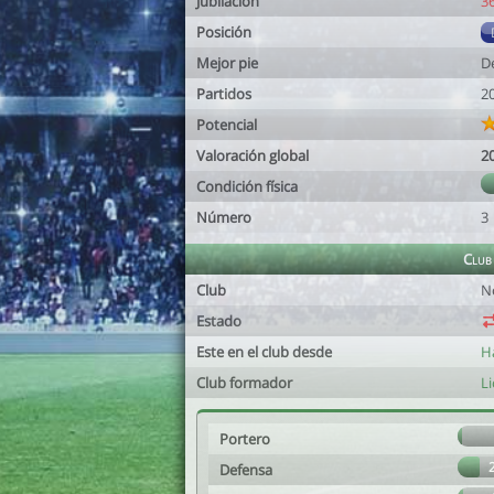
Jubilación
3
Posición
Mejor pie
D
Partidos
2
Potencial
Valoración global
2
Condición física
Número
3
Club
Club
N
Estado
Este en el club desde
H
Club formador
Li
Portero
Defensa