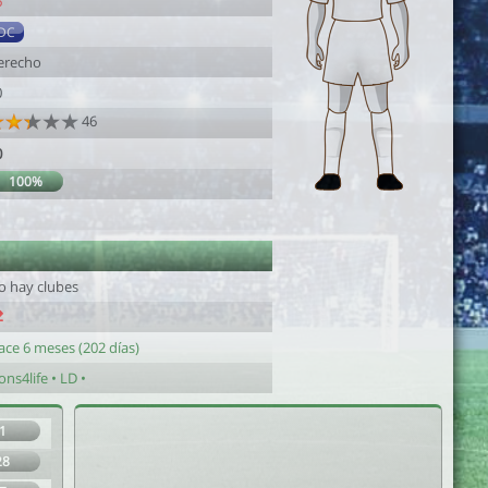
6
DC
erecho
0
46
0
100%
o hay clubes
ace 6 meses (202 días)
ons4life • LD •
1
28