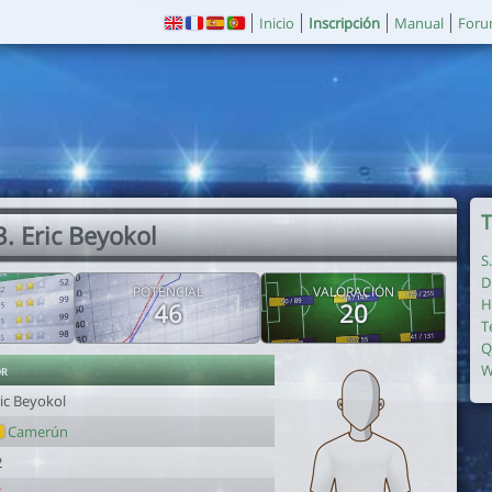
Inicio
Inscripción
Manual
For
T
3. Eric Beyokol
S
D
POTENCIAL
VALORACIÓN
H
46
20
T
Q
or
W
ic Beyokol
Camerún
2