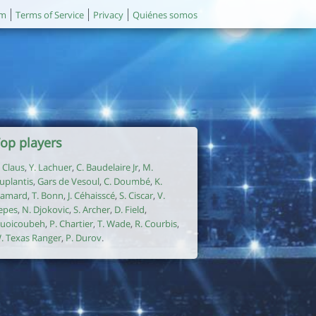
um
Terms of Service
Privacy
Quiénes somos
op players
. Claus
,
Y. Lachuer
,
C. Baudelaire Jr
,
M.
uplantis
,
Gars de Vesoul
,
C. Doumbé
,
K.
amard
,
T. Bonn
,
J. Céhaisscé
,
S. Ciscar
,
V.
epes
,
N. Djokovic
,
S. Archer
,
D. Field
,
uoicoubeh
,
P. Chartier
,
T. Wade
,
R. Courbis
,
. Texas Ranger
,
P. Durov
.