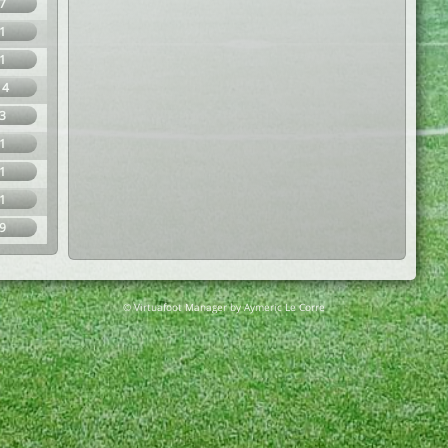
7
1
1
14
3
1
1
1
9
© Virtuafoot Manager by Aymeric Le Corre