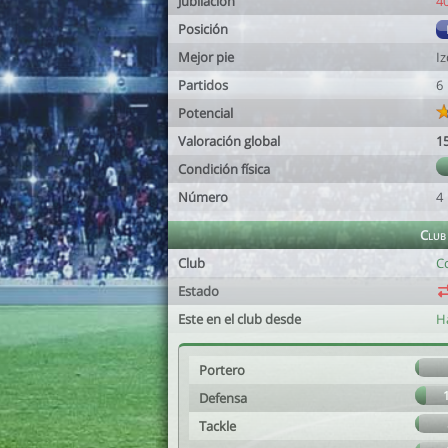
Jubilación
4
Posición
Mejor pie
I
Partidos
6
Potencial
Valoración global
1
Condición física
Número
4
Club
Club
C
Estado
Este en el club desde
H
Portero
Defensa
Tackle