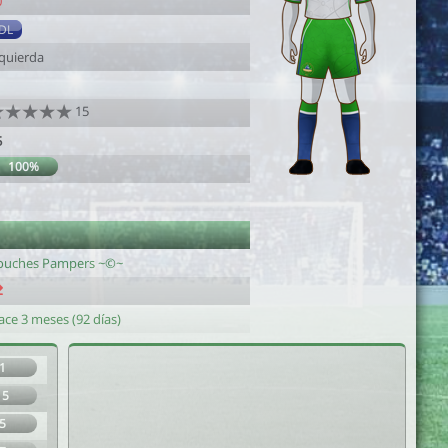
0
DL
zquierda
15
5
100%
ouches Pampers ~©~
ace 3 meses (92 días)
1
15
5