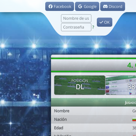
Facebook
Google
Discord
OK
?
4.
POSICIÓN
EDAD
DL
38
Jugad
Nombre
G
Nación
Edad
3