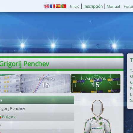
Inicio
Inscripción
Manual
For
T
 Grigorij Penchev
T
Q
POTENCIAL
VALORACIÓN
C
15
15
K
J
or
S
rigorij Penchev
Bulgaria
8