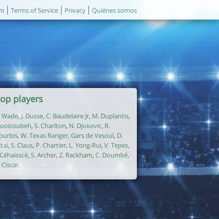
um
Terms of Service
Privacy
Quiénes somos
op players
. Wade
,
J. Dusse
,
C. Baudelaire Jr
,
M. Duplantis
,
uoicoubeh
,
S. Charlton
,
N. Djokovic
,
R.
ourbis
,
W. Texas Ranger
,
Gars de Vesoul
,
D.
itai
,
S. Claus
,
P. Chartier
,
L. Yong-Rui
,
V. Tepes
,
. Céhaisscé
,
S. Archer
,
Z. Rackham
,
C. Doumbé
,
. Ciscar
.