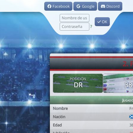
Facebook
Google
Discord
OK
?
2. 
POSICIÓN
EDAD
DR
38
Jugad
Nombre
F
Nación
Edad
3