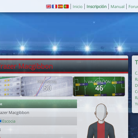
Inicio
Inscripción
Manual
For
T
Frazer Macgibbon
C
R
POTENCIAL
VALORACIÓN
D
50
46
C
R
or
Y
razer Macgibbon
Escocia
8