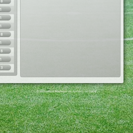
18
1
1
1
18
1
18
1
13
© Virtuafoot Manager by Aymeric Le Corre