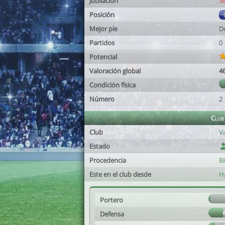
Jubilación
3
Posición
Mejor pie
D
Partidos
0
Potencial
Valoración global
4
Condición física
Número
2
Club
Club
V
Estado
Procedencia
B
Este en el club desde
H
Portero
Defensa