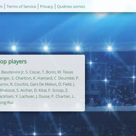
um
Terms of Service
Privacy
Quiénes somos
op players
. Baudelaire Jr
,
S. Ciscar
,
T. Bonn
,
W. Texas
anger
,
S. Charlton
,
K. Hamard
,
C. Doumbé
,
P.
urov
,
R. Courbis
,
Gars De Melun
,
D. Field
,
J.
éhaisscé
,
S. Archer
,
D. Kitai
,
F. Scoop
,
Z.
ackham
,
Y. Lachuer
,
J. Dusse
,
P. Chartier
,
L.
ong-Rui
.