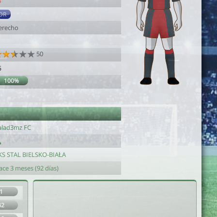
8
DR
erecho
50
6
100%
alad3mz FC
KS STAL BIELSKO-BIAŁA
ace 3 meses (92 días)
1
42