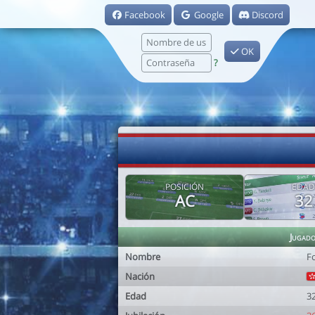
Facebook
Google
Discord
OK
?
POSICIÓN
EDAD
AC
32
Jugad
Nombre
F
Nación
Edad
3