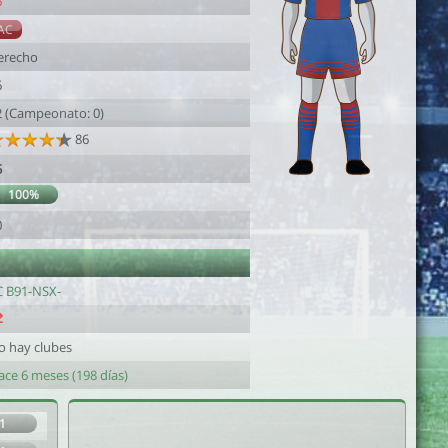
6
AC
erecho
6
2 (Campeonato: 0)
86
5
100%
0
C B91-NSX-
o hay clubes
ace 6 meses (198 días)
1