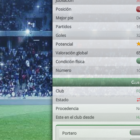
Jubilación
3
Posición
Mejor pie
D
Partidos
1
Goles
3
Potencial
Valoración global
6
Condición física
Número
1
Club
Club
F
Estado
Procedencia
N
Este en el club desde
H
Portero