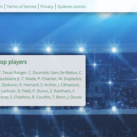
um
Terms of Service
Privacy
Quiénes somos
op players
. Texas Ranger
,
C. Doumbé
,
Gars De Melun
,
C.
audelaire Jr
,
T. Wade
,
P. Chartier
,
M. Duplantis
,
. Djokovic
,
K. Hamard
,
S. Archer
,
J. Céhaisscé
,
. Lachuer
,
D. Field
,
P. Durov
,
Z. Rackham
,
F.
coop
,
S. Charlton
,
R. Courbis
,
T. Bonn
,
J. Dusse
.