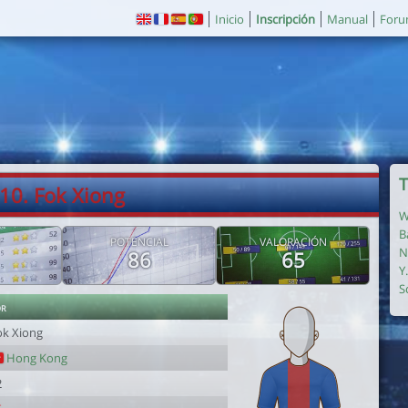
Inicio
Inscripción
Manual
For
T
10. Fok Xiong
W
B
POTENCIAL
VALORACIÓN
N
86
65
Y
S
or
ok Xiong
Hong Kong
2