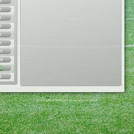
1
1
1
1
1
1
37
39
62
5
© Virtuafoot Manager by Aymeric Le Corre