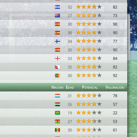
32
82
27
73
30
90
30
90
34
77
30
90
33
84
35
82
30
92
Nación
Edad
Potencial
Valoración
31
78
26
57
19
22
27
53
30
61