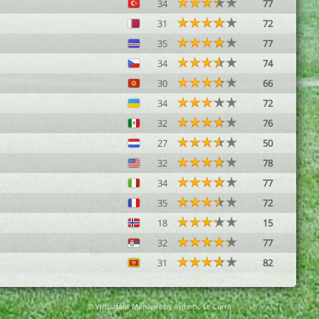
34
77
31
72
35
77
34
74
30
66
34
72
32
76
27
50
32
78
34
77
35
72
18
15
32
77
31
82
© Virtuafoot Manager by Aymeric Le Corre