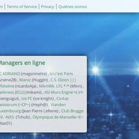
um
Terms of Service
Privacy
Quiénes somos
anagers en ligne
C ADRIANO
(magsninette) ,
Ici c'est Paris
Arsène28) ,
Maroc
(Huggin) ,
C.S. Oizon |||
hiteline
(ricardoAja) ,
MlvnWk. LFL *-*
(Mlvn) ,
arkness [ECo]
(mikami) ,
ASi Murs Erigné ¤LV¤
jbenguigui) ,
Ice FC
(ice-knight) ,
Civitas
arisiorum {~CP~}
(Heph@) ,
Vianden
uxembourg
(Jean Pierre Lefevre) ,
Club Brugge
.V. -NXS-
(Tchub) ,
Olympique de Marseille~©~
Max01)