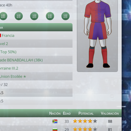
ace 40h
na
Francia
vel 2
(Top 50%)
tade BENABDALLAH (38k)
rraine III.2
Union Etoilée ✭
 / 32
.5
.5
Nación
Edad
Potencial
Valoración
33
88
29
81