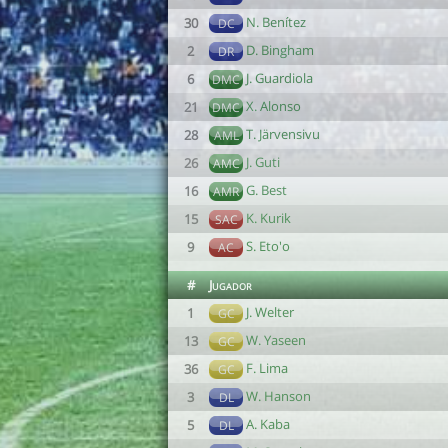
N. Benítez
30
DC
D. Bingham
2
DR
J. Guardiola
6
DMC
X. Alonso
21
DMC
T. Järvensivu
28
AML
J. Guti
26
AMC
G. Best
16
AMR
K. Kurik
15
SAC
S. Eto'o
9
AC
#
Jugador
J. Welter
1
GC
W. Yaseen
13
GC
F. Lima
36
GC
W. Hanson
3
DL
A. Kaba
5
DL