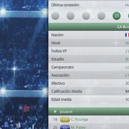
Última conexión
H
CA Bat
Nación
Nivel
Ni
Índice VF
2 
Estadio
S
Campeonato
Lo
Asociación
L'
Efectivo
30
Calificación Media
84
Edad media
30
#
Jugador
C. Nzunga
19
GC
M. Patev
25
DL