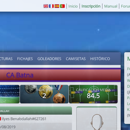
Inicio
Inscripción
Manual
For
M
CTURAS
FICHAJES
GOLEADORES
CAMISETAS
HISTÓRICO
F
CA Batna
(
W
D
ÍNDICE VF
CALIFICACIÓN MEDIA
(
2
84.5
P
L
K
dallah
(
Ilyes Benabdallah#627261
9/08/2019