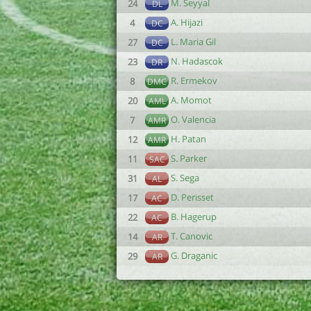
M. Seyyal
24
DL
A. Hijazi
4
DC
L. Maria Gil
27
DC
N. Hadascok
23
DR
R. Ermekov
8
DMC
A. Momot
20
AML
O. Valencia
7
AMR
H. Patan
12
AMR
S. Parker
11
SAC
S. Sega
31
AL
D. Perisset
17
AC
B. Hagerup
22
AC
T. Canovic
14
AR
G. Draganic
29
AR