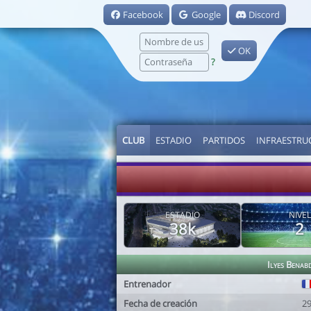
Facebook
Google
Discord
OK
?
CLUB
ESTADIO
PARTIDOS
INFRAESTRU
ESTADIO
NIVEL
38k
2
Ilyes Benab
Entrenador
Fecha de creación
2